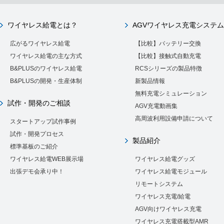
ワイヤレス給電とは？
AGVワイヤレス充電システム
広がるワイヤレス給電
【比較】バッテリー交換
ワイヤレス給電の主な方式
【比較】接触式自動充電
B&PLUSのワイヤレス給電
RCSシリーズの製品特徴
B&PLUSの開発・生産体制
新製品情報
無料充電シミュレーション
試作・開発のご相談
AGV充電動画集
高周波利用設備申請について
スタートアップ試作事例
試作・開発プロセス
製品紹介
標準基板のご紹介
ワイヤレス給電WEB展示場
ワイヤレス給電グッズ
出張デモ会承り中！
ワイヤレス給電モジュール
リモートシステム
ワイヤレス充電/給電
AGV向けワイヤレス充電
ワイヤレス充電搭載型AMR