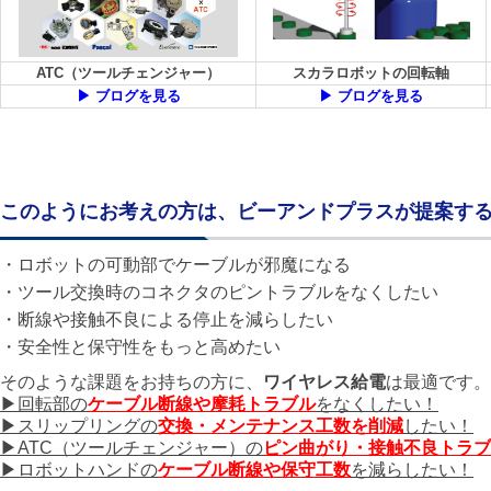
ATC（ツールチェンジャー）
スカラロボットの回転軸
▶ ブログを見る
▶ ブログを見る
このようにお考えの方は、ビーアンドプラスが提案す
・ロボットの可動部でケーブルが邪魔になる
・ツール交換時のコネクタのピントラブルをなくしたい
・断線や接触不良による停止を減らしたい
・安全性と保守性をもっと高めたい
そのような課題をお持ちの方に、
ワイヤレス給電
は最適です。
▶回転部の
ケーブル断線や摩耗トラブル
をなくしたい！
▶スリップリングの
交換・メンテナンス工数を削減
したい！
▶ATC（ツールチェンジャー）の
ピン曲がり・接触不良トラブ
▶ロボットハンドの
ケーブル断線や保守工数
を減らしたい！