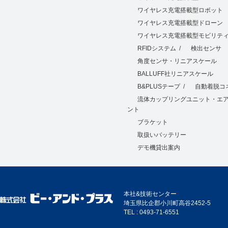
ワイヤレス充電搭載型ロボット
ワイヤレス充電搭載型ドローン
ワイヤレス充電搭載型モビリテ
RFIDシステム
/
検出センサ
角度センサ・リニアスケール
BALLUFF社リニアスケール
B&PLUSテープ
/
自動着脱コ
流体カップリングユニット・エ
ント
ブラケット
取扱いバッテリー
デモ機貸出案内
本社&技術センター
埼玉県比企郡小川町高谷2452-5
TEL : 0493-71-6551