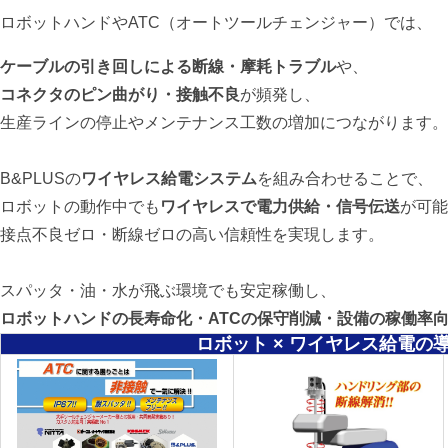
ロボットハンドやATC（オートツールチェンジャー）では、
ケーブルの引き回しによる断線・摩耗トラブル
や、
コネクタのピン曲がり・接触不良
が頻発し、
生産ラインの停止やメンテナンス工数の増加につながります。
B&PLUSの
ワイヤレス給電システム
を組み合わせることで、
ロボットの動作中でも
ワイヤレスで電力供給・信号伝送
が可能
接点不良ゼロ・断線ゼロの高い信頼性を実現します。
スパッタ・油・水が飛ぶ環境でも安定稼働し、
ロボットハンドの長寿命化・ATCの保守削減・設備の稼働率
ロボット × ワイヤレス給電の