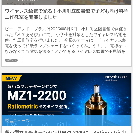
ワイヤレス給電で光る！小川町立図書館で子ども向け科学
工作教室を開催しました
ビー・アンド・プラスは2026年8月6日、小川町立図書館で開催さ
れた「科学あそび」にて、 小学生を対象としたワイヤレス給電を
使った工作教室を行いました。 今回のテーマは、「ワイヤレス給
電を使って和紙ランプシェードをつくってみよう！」。 電線をつ
ながなくても電気を送ることができるワイヤレス給電の不思議を
体験しながら、 色とりどりの和紙を使って、自分だけの光る作品
新技術
づくりに挑戦してもらいました。 ビー・...
製品ニュース
超小型マルチターンセンサMZ1-2200に、Ratiometric出