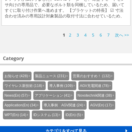
サ向けの専用品で、必要なボルト類を同梱しているため、届いて
すぐに取り付け作業へ進めます。 【ブラケットの特長】 ☑ 寸法
合わせ済みの専用設計対象製品の取付寸法に合わせているため、
現場でブラケットを一から採寸したり、板材を加工したりする工
程を省けます。 ☑ 材質はSUS304（...
1
2
3
4
5
6
7
次へ >>
Category
お知らせ (428)
製品ニュース (231)
営業のおすすめ！ (132)
ワイヤレス新技術 (118)
導入事例 (109)
AGV充電関連 (78)
News(En) (57)
アプリケーション (41)
Novotechnik関連 (38)
Application(En) (34)
導入事例 AGV関連 (24)
AGV(En) (17)
WPT(En) (14)
IDシステム (13)
ID(En) (5)
カテゴリをすべて見る