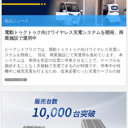
製品ニュース
電動トゥクトゥク向けワイヤレス充電システムを開発、商
業施設で運用中
ビーアンドプラスでは、電動トゥクトゥク向けワイヤレス充電シ
ステムを開発し、 現在、商業施設にて実運用を進めています。 本
システムは、車両を所定の位置に停車させることで、ケーブルを
接続することなく非接触で充電できるのが特徴です。停車中や待
機中に補充充電を行えるため、従来必要だった充電ケーブルの抜
き差し作業を減らし、日常運用における充電作業の削減に貢献し
ワイヤレス充電
ます。電動トゥクトゥクは、観光地での周遊移動や施...