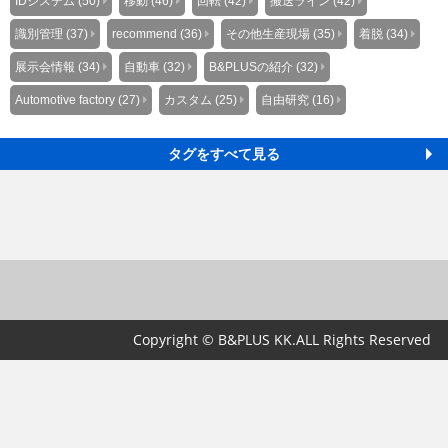
IDシステム (50)
移動 (46)
回転 (42)
搬送ライン (42)
識別管理 (37)
recommend (36)
その他生産現場 (35)
着脱 (34)
展示会情報 (34)
自動車 (32)
B&PLUSの紹介 (32)
Automotive factory (27)
カスタム (25)
自由研究 (16)
タグをすべて見る
Copyright © B&PLUS KK.ALL Rights Reserved