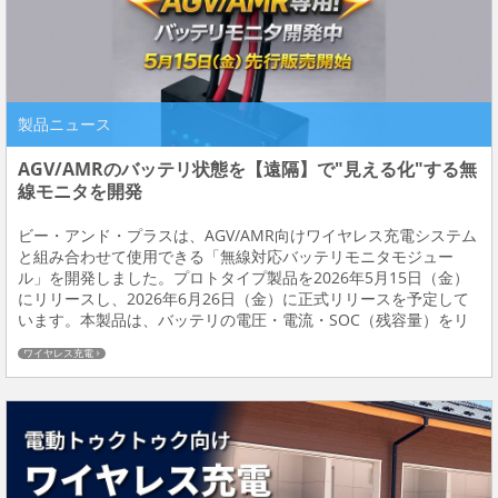
製品ニュース
AGV/AMRのバッテリ状態を【遠隔】で"見える化"する無
線モニタを開発
ビー・アンド・プラスは、AGV/AMR向けワイヤレス充電システム
と組み合わせて使用できる「無線対応バッテリモニタモジュー
ル」を開発しました。プロトタイプ製品を2026年5月15日（金）
にリリースし、2026年6月26日（金）に正式リリースを予定して
います。本製品は、バッテリの電圧・電流・SOC（残容量）をリ
アルタイムで取得し、無線通信を通じて遠隔から状態を監視でき
ワイヤレス充電
るモジュールです。異常発生時のアラ...