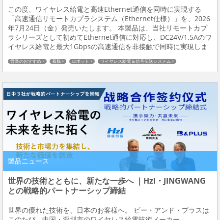
この度、ワイヤレス給電と高速Ethernet通信を同時に実現する
「高速通信リモートカプラシステム（Ethernet仕様）」を、2026
年7月24日（金）発売いたします。 本製品は、当社リモートカプ
ラシリーズとして初めてEthernet通信に対応し、DC24V/1.5Aのワ
イヤレス給電と最大1Gbpsの高速通信を非接触で同時に実現しま
す。設備の可動部や頻繁な段取り替えが必要な現場において、配
営業のおすすめ
着脱
ロボット
ワイヤレス給電＆信号伝送システム
線レス化...
製品ニュース
世界の技術とともに、新たな一歩へ ｜HzI・JINGWANG
との戦略的パートナーシップ締結
世界の優れた技術を、日本のお客様へ。 ビー・アンド・プラスは
このたび、中国・深圳市のワイヤレス給電技術メーカー