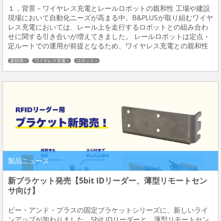
１．背景－ワイヤレス充電とレールロボットの親和性 工場や建設
現場において自動化ニーズが高まる中、B&PLUSが取り組むワイヤ
レス充電においては、レール上を走行するロボットとの組み合わ
せに関する引き合いが増えてきました。 レールロボットは定点・
定ルートでの運用が前提となるため、ワイヤレス充電との親和性
が高い構成となります。一方で、自動化システムはカメラやセン
新技術
ワイヤレス充電
ロボット
サなどの組み合わせにより構築されるため、用...
製品ニュース
新ブラケット発売【5bit IDリーダー、薄型リモートセン
サ向け】
ビー・アンド・プラスの固定ブラケットシリーズに、新しいライ
ンアップが加わりました。5bit IDリーダーと、薄型リモートセン