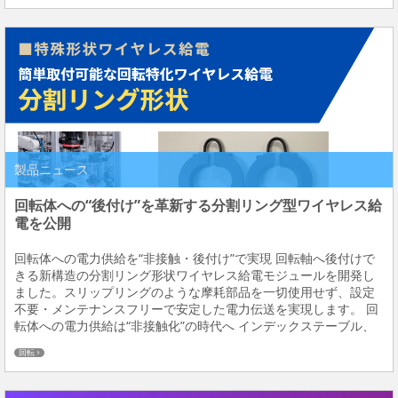
製品ニュース
回転体への“後付け”を革新する分割リング型ワイヤレス給
電を公開
回転体への電力供給を“非接触・後付け”で実現 回転軸へ後付けで
きる新構造の分割リング形状ワイヤレス給電モジュールを開発し
ました。スリップリングのような摩耗部品を一切使用せず、設定
不要・メンテナンスフリーで安定した電力伝送を実現します。 回
転体への電力供給は“非接触化”の時代へ インデックステーブル、
ロボットハンド、回転治具など、回転体へ電力を供給するニーズ
回転
は年々増加しています。しかし従来のスリップ...