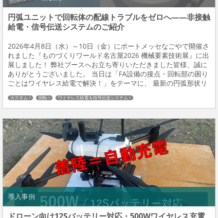
円弧ユニットで回転体の配線トラブルをゼロへ――非接触
給電・信号伝送システムのご紹介
2026年4月8日（水）～10日（金）にポートメッセなごやで開催さ
れました『ものづくりワールド名古屋2026 機械要素技術展』に出
展しました！ 弊社ブースへお立ち寄りいただきました皆様、誠に
ありがとうございました。 当日は「FA設備の接点・回転部の困り
ごとはワイヤレス給電で解決！」をテーマに、 最新の円弧形状リ
モート給電・信号伝送システムを展示しました。 今回はその中で
カスタム
回転
ワイヤレス給電＆信号伝送システム
も円弧形状リモートについてご...
導入事例
ドローン向け12Sバッテリー対応・500Wワイヤレス充電