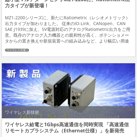
力タイプが新登場！
MZ1-2200シリーズに、新たにRatiometric（レシオメトリック）
出力タイプが加わりました。 従来のIO-Link、CANopen、CAN
SAE J1939に加え、5V電源対応のアナログRatiometric出力をご用
意。既存のアナログ入力機器との親和性が高く、ポテンショメー
タからの置き換えや新規装置への組み込みなど、より幅広い用途
に対応します。 アクチュエータ、バルブ、制御機器、印刷...
ワイヤレス充電
ワイヤレス新技術
ワイヤレス給電と1Gbps高速通信を同時実現 「高速通信
リモートカプラシステム（Ethernet仕様）」を新発売