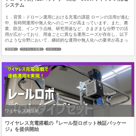
システム
１．背景－ドローン運用における充電の課題 ローンの活用が進む
中、長時間運用や無人化へのニーズが高まっています。また、農
業、防災、インフラ点検、研究用途など、さまざまな分野での活
用が広がっており、用途ごとに異なる運用ニーズが存在し、以下
のような分野において、継続的な運用や無人化への要求が高まっ
ています。 その中で大きな課題となるのが「充電」です。従来は
新技術
ワイヤレス充電
ロボット
人手によるバッテリー交換や充電作業が必要であり、...
ワイヤレス新技術
ワイヤレス充電搭載の『レール型ロボット検証パッケー
ジ』を提供開始