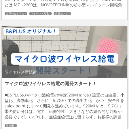
とは MZ1-2200は、NOVOTECHNIKの超小型マルチターン回転角
度センサです。 電源O...
営業のおすすめ
ワイヤレス充電
角度センサ
ワイヤレス新技術
マイクロ波ワイヤレス給電の開発スタート！
■B&PLUSのマイクロ波給電の特徴920MHz での 設置の自由度、小
型化、高効率化、さらに、5.7GHz での高出力化、かつ、安全性を
sales point にすべく開発を進めています。920MHz と、5.7GHz
帯の使い分けは、電力、伝搬特性、大きさなどの総合的な判断が
必要ですが、いずれも、無線無線伝送に留まらず、お客様の課題
に対して、(1)見える化、(2)制御、(3)自動化を図るまで...
新技術