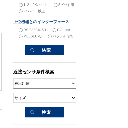
112～2Kバイト
8ビット用
2Kバイト以上
上位機器とのインターフェース
RS-232C/USB
CC-Link
MELSEC-Q
パラレル信号
近接センサ条件検索