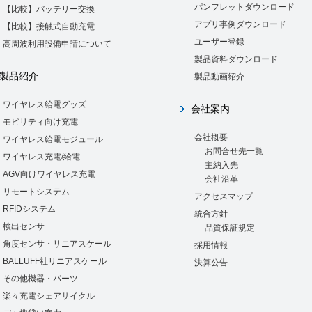
パンフレットダウンロード
【比較】バッテリー交換
アプリ事例ダウンロード
【比較】接触式自動充電
ユーザー登録
高周波利用設備申請について
製品資料ダウンロード
製品紹介
製品動画紹介
ワイヤレス給電グッズ
会社案内
モビリティ向け充電
会社概要
ワイヤレス給電モジュール
お問合せ先一覧
ワイヤレス充電/給電
主納入先
AGV向けワイヤレス充電
会社沿革
リモートシステム
アクセスマップ
RFIDシステム
統合方針
検出センサ
品質保証規定
角度センサ・リニアスケール
採用情報
BALLUFF社リニアスケール
決算公告
その他機器・パーツ
楽々充電シェアサイクル