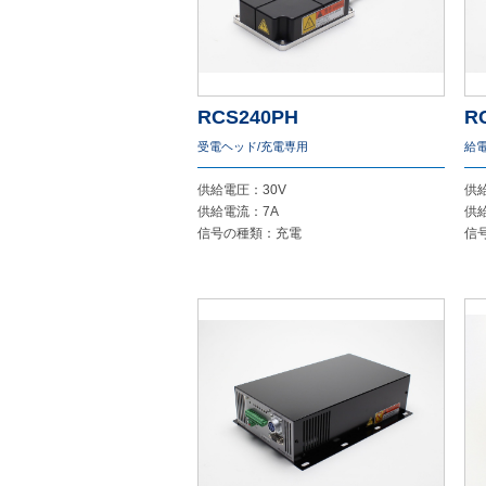
RCS240PH
R
受電ヘッド/充電専用
給
供給電圧：30V
供
供給電流：7A
供
信号の種類：充電
信