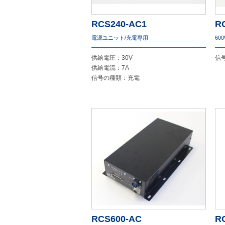
RCS240-AC1
R
電源ユニット/充電専用
60
供給電圧：30V
信
供給電流：7A
信号の種類：充電
RCS600-AC
R