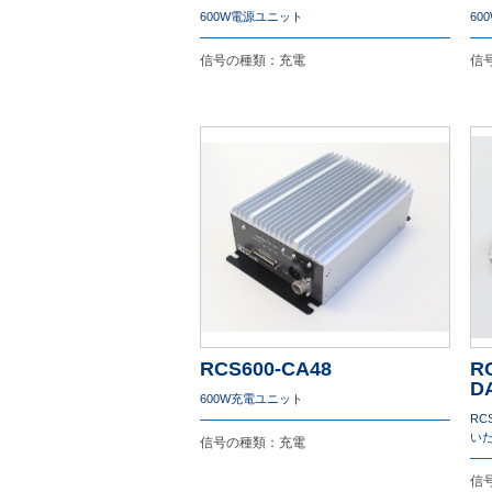
600W電源ユニット
60
信号の種類：充電
信
RCS600-CA48
R
D
600W充電ユニット
R
い
信号の種類：充電
信