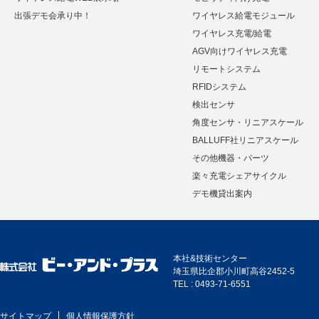
出張デモ会承り中！
ワイヤレス給電モジュール
ワイヤレス充電/給電
AGV向けワイヤレス充電
リモートシステム
RFIDシステム
検出センサ
角度センサ・リニアスケール
BALLUFF社リニアスケール
その他機器・パーツ
楽々充電シェアサイクル
デモ機貸出案内
本社&技術センター
埼玉県比企郡小川町高谷2452-5
TEL : 0493-71-6551
サイトマップ
個人情報保護方針