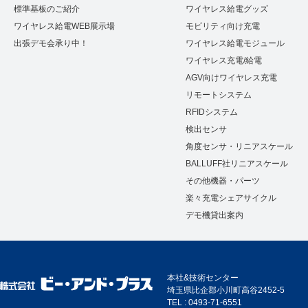
標準基板のご紹介
ワイヤレス給電グッズ
ワイヤレス給電WEB展示場
モビリティ向け充電
出張デモ会承り中！
ワイヤレス給電モジュール
ワイヤレス充電/給電
AGV向けワイヤレス充電
リモートシステム
RFIDシステム
検出センサ
角度センサ・リニアスケール
BALLUFF社リニアスケール
その他機器・パーツ
楽々充電シェアサイクル
デモ機貸出案内
本社&技術センター
埼玉県比企郡小川町高谷2452-5
TEL : 0493-71-6551