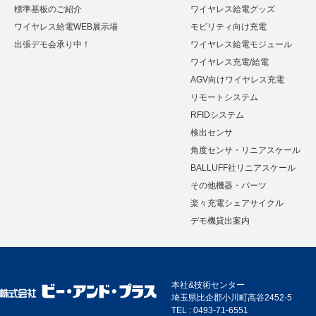
標準基板のご紹介
ワイヤレス給電グッズ
ワイヤレス給電WEB展示場
モビリティ向け充電
出張デモ会承り中！
ワイヤレス給電モジュール
ワイヤレス充電/給電
AGV向けワイヤレス充電
リモートシステム
RFIDシステム
検出センサ
角度センサ・リニアスケール
BALLUFF社リニアスケール
その他機器・パーツ
楽々充電シェアサイクル
デモ機貸出案内
本社&技術センター
埼玉県比企郡小川町高谷2452-5
TEL : 0493-71-6551