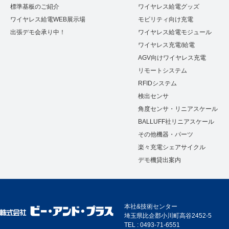
標準基板のご紹介
ワイヤレス給電グッズ
ワイヤレス給電WEB展示場
モビリティ向け充電
出張デモ会承り中！
ワイヤレス給電モジュール
ワイヤレス充電/給電
AGV向けワイヤレス充電
リモートシステム
RFIDシステム
検出センサ
角度センサ・リニアスケール
BALLUFF社リニアスケール
その他機器・パーツ
楽々充電シェアサイクル
デモ機貸出案内
本社&技術センター
埼玉県比企郡小川町高谷2452-5
TEL : 0493-71-6551