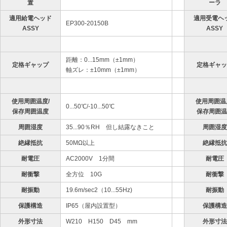
置
ーラ
適用給電ヘッド
適用受電ヘ
EP300-20150B
ASSY
ASSY
距離：0...15mm（±1mm）
定格ギャップ
定格ギャッ
軸ズレ：±10mm（±1mm）
使用周囲温度/
使用周囲温
0...50℃/-10...50℃
保存周囲温度
保存周囲温
周囲湿度
35...90％RH 但し結露なきこと
周囲湿度
絶縁抵抗
50MΩ以上
絶縁抵抗
耐電圧
AC2000V 1分間
耐電圧
耐衝撃
全方位 10G
耐衝撃
耐振動
19.6m/sec2（10...55Hz)
耐振動
保護構造
IP65（屋内設置型）
保護構造
外形寸法
W210 H150 D45 mm
外形寸法