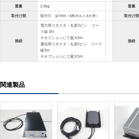
重量
2.8kg
重量
取付け部
取付穴 φ7mm（M6ボルト4か所）
取付け部
電力用コネクタ：丸形3ピン リー
ド線 3m
※オプションにて最大5m
接続
接続
通信用コネクタ：丸形5ピン リード
線3m
※オプションにて最大5m
関連製品