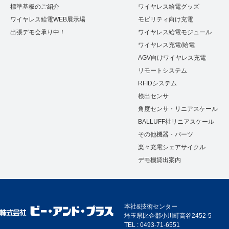
標準基板のご紹介
ワイヤレス給電グッズ
ワイヤレス給電WEB展示場
モビリティ向け充電
出張デモ会承り中！
ワイヤレス給電モジュール
ワイヤレス充電/給電
AGV向けワイヤレス充電
リモートシステム
RFIDシステム
検出センサ
角度センサ・リニアスケール
BALLUFF社リニアスケール
その他機器・パーツ
楽々充電シェアサイクル
デモ機貸出案内
本社&技術センター
埼玉県比企郡小川町高谷2452-5
TEL : 0493-71-6551