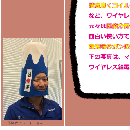
作製者 ：シンド―さん