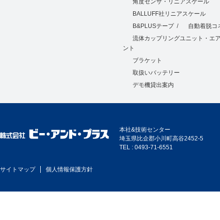
角度センサ・リニアスケール
BALLUFF社リニアスケール
B&PLUSテープ
/
自動着脱コ
流体カップリングユニット・エ
ント
ブラケット
取扱いバッテリー
デモ機貸出案内
本社&技術センター
埼玉県比企郡小川町高谷2452-5
TEL : 0493-71-6551
サイトマップ
個人情報保護方針