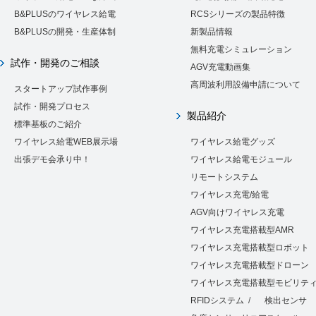
B&PLUSのワイヤレス給電
RCSシリーズの製品特徴
B&PLUSの開発・生産体制
新製品情報
無料充電シミュレーション
試作・開発のご相談
AGV充電動画集
高周波利用設備申請について
スタートアップ試作事例
試作・開発プロセス
製品紹介
標準基板のご紹介
ワイヤレス給電WEB展示場
ワイヤレス給電グッズ
出張デモ会承り中！
ワイヤレス給電モジュール
リモートシステム
ワイヤレス充電/給電
AGV向けワイヤレス充電
ワイヤレス充電搭載型AMR
ワイヤレス充電搭載型ロボット
ワイヤレス充電搭載型ドローン
ワイヤレス充電搭載型モビリテ
RFIDシステム
/
検出センサ