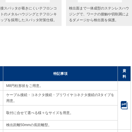
溶接スパッタが着きにくいテフロンコ
検出面まで一体成型のステンレスハウ
ートのメタルハウジングとテフロンキ
ジングで、ワークの接触や切削屑によ
ャップを採用したスパッタ対策仕様。
るダメージから検出面を保護。
資
特記事項
料
M8円柱形状をご用意。
ケーブル接続・コネクタ接続・プリワイヤコネクタ接続の3タイプを
用意。
取付に合せて選べる様々なサイズを用意。
検出距離50mmの長距離型。