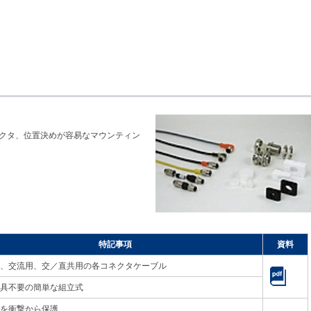
クタ、位置決めが容易なマウンティン
特記事項
資料
、交流用、交／直共用の各コネクタケーブル
具不要の簡単な組立式
を衝撃から保護