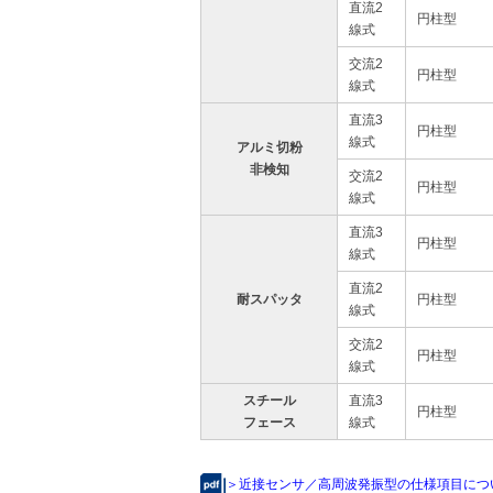
直流2
円柱型
線式
交流2
円柱型
線式
直流3
円柱型
線式
アルミ切粉
非検知
交流2
円柱型
線式
直流3
円柱型
線式
直流2
耐スパッタ
円柱型
線式
交流2
円柱型
線式
スチール
直流3
円柱型
フェース
線式
＞近接センサ／高周波発振型の仕様項目につ