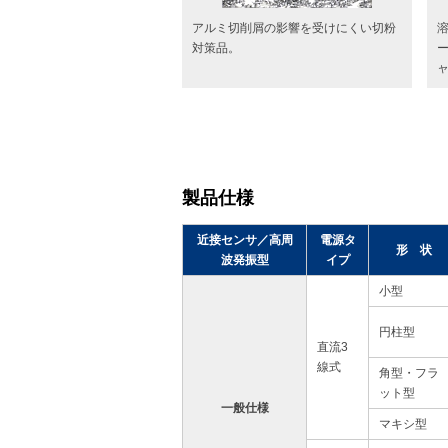
アルミ切削屑の影響を受けにくい切粉
対策品。
製品仕様
近接センサ／高周
電源タ
形 状
波発振型
イプ
小型
円柱型
直流3
線式
角型・フラ
ット型
一般仕様
マキシ型