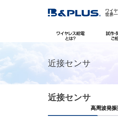
ワイヤ
世界一
近接センサ
近接センサ
高周波発振型