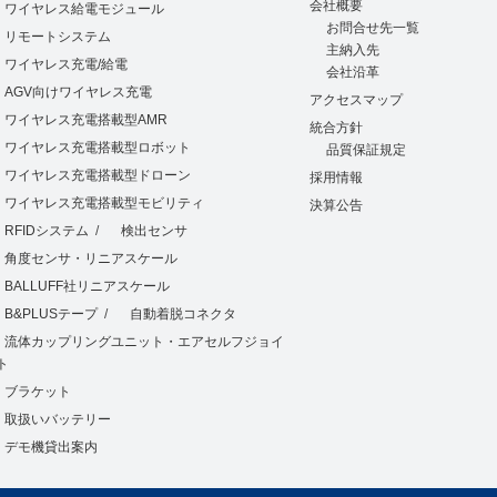
会社概要
ワイヤレス給電モジュール
お問合せ先一覧
リモートシステム
主納入先
ワイヤレス充電/給電
会社沿革
AGV向けワイヤレス充電
アクセスマップ
ワイヤレス充電搭載型AMR
統合方針
ワイヤレス充電搭載型ロボット
品質保証規定
ワイヤレス充電搭載型ドローン
採用情報
ワイヤレス充電搭載型モビリティ
決算公告
RFIDシステム
/
検出センサ
角度センサ・リニアスケール
BALLUFF社リニアスケール
B&PLUSテープ
/
自動着脱コネクタ
流体カップリングユニット・エアセルフジョイ
ト
ブラケット
取扱いバッテリー
デモ機貸出案内