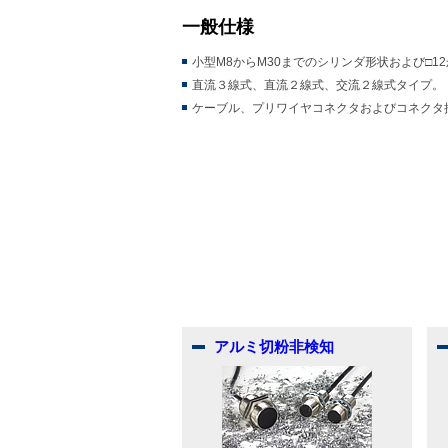
一般仕様
小型M8からM30までのシリンダ形状および□12
直流３線式、直流２線式、交流２線式タイプ。
ケーブル、プリワイヤコネクタおよびコネクタ
アルミ切粉非検知