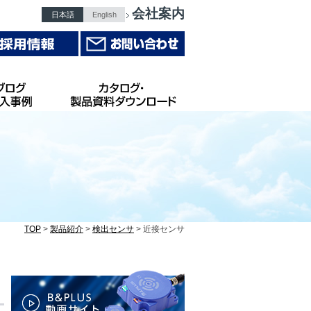
会社案内
日本語
English
TOP
>
製品紹介
>
検出センサ
> 近接センサ