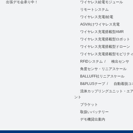
出張デモ会承り中！
ワイヤレス給電モジュール
リモートシステム
ワイヤレス充電/給電
AGV向けワイヤレス充電
ワイヤレス充電搭載型AMR
ワイヤレス充電搭載型ロボット
ワイヤレス充電搭載型ドローン
ワイヤレス充電搭載型モビリテ
RFIDシステム
/
検出センサ
角度センサ・リニアスケール
BALLUFF社リニアスケール
B&PLUSテープ
/
自動着脱コ
流体カップリングユニット・エ
ント
ブラケット
取扱いバッテリー
デモ機貸出案内