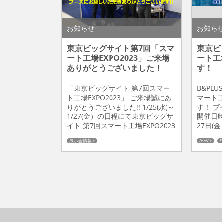
お知らせ
お知ら
東京ビッグサイト第7回「スマ
東京ビ
ート工場EXPO2023」ご来場
ート工
ありがとうございました！
す！
「東京ビッグサイト 第7回スマー
B&PL
ト工場EXPO2023」 ご来場誠にあ
マート工
りがとうございました!! 1/25(水)～
す！ ブ
1/27(金）の日程にて東京ビッグサ
開催日時
イト 第7回スマート工場EXPO2023
27日(金
に出展させていただきました。開
京ビッグ
展示会情報
AGV
催日1/25の前日は極寒、降雪の地
容の見
営業マンイ
域も多くあいにくの天気でした
①B&P
ワイヤレス
が、それを感じさせない多くのお
メーカ
B&PLUS
客様がブースにお越しいただきま
業界シェ
した!!関東近郊のお客様に限らず飛
運搬ロボ
行機で来た方、新幹線で来た...