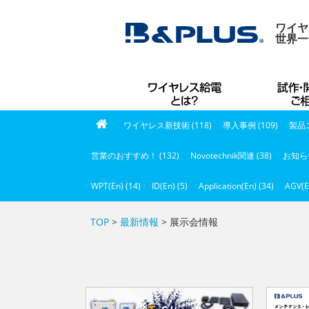
ワイヤ
世界一
ワイヤレス新技術 (118)
導入事例 (109)
製品ニ
営業のおすすめ！ (132)
Novotechnik関連 (38)
お知らせ
WPT(En) (14)
ID(En) (5)
Application(En) (34)
AGV(E
TOP
>
最新情報
> 展示会情報