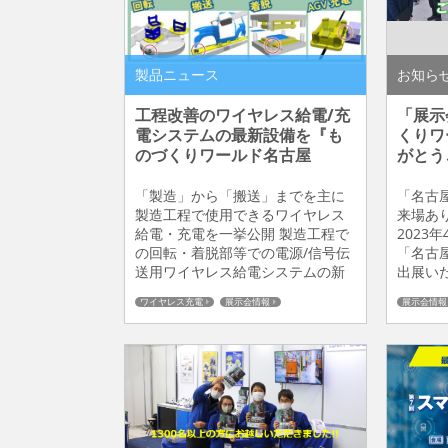
製品ニュース
お知ら
工程改善のワイヤレス給電/充
「展示
電システムの最新設備を『も
くりワ
のづくりワールド名古屋
がとう
2024』にて一挙公開！
「製造」から「搬送」までを主に
「名古
製造工程で使用できるワイヤレス
来場あ
給電・充電を一挙公開 製造工程で
2023年
の回転・着脱部等での電源/信号伝
「名古
送用ワイヤレス給電システムの新
出展い
商品展示や、AGV/AMR等へのバッ
て1,5
ワイヤレス充電
展示会情報
展示会情報
テリーワイヤレス充電システムの
ースへ
ワイヤレス給電＆信号伝送システム
新商品周辺装置関連の展示を致し
りがと
ます。 皆様のご来場をお待ちして
ロボッ
おります！ ものづくりワールド名
電シス
古屋2024 会期：2024年4月10日
を実施！
(水)〜12日(金) 10:00～17:00 ...
働運搬
たワイヤレ