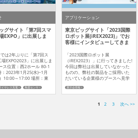
せ
アプリケーション
ッグサイト「第7回スマ
東京ビッグサイト「2023国際
場EXPO」に出展しま
ロボット展(iREX2023)」でお
客様にインタビューしてきま
した！
USでは2年ぶりに「第7回ス
「2023国際ロボット展
場EXPO2023」に出展しま
（iREX2023）」に行ってきました!
ース位置：西2ホール 80-1
今回は弊社は出展していなかった
：2023年1月25(水)~1月
ものの、弊社の製品をご採用いた
）10:00～17:00 場所：東
だいている企業様のブースへ見学
サイト B&PLUSの展示 内
に行って参りました！ご採用いた
ワイヤレス充電
角度センサ
展示会情報
どころをご紹介いたします!
だきました企業様のブースのご紹
チオシ情報
LUSはワイヤレス給電の専業
介をさせて頂きます。 まずは新製
給電＆信号伝送システム
ー/ワイヤレス充電システム
品の充電製品、リモート製品を展
の紹介
展示会情報
1
2
3
次へ >>
アNo.1!! ますますAGV・
示いただきましたヤマハ発動機
ット等へのワイ...
様！リモートシステムと充電製品
の2種類を展示していただいており
ました。 「リニアコンベアモジュ
ー...