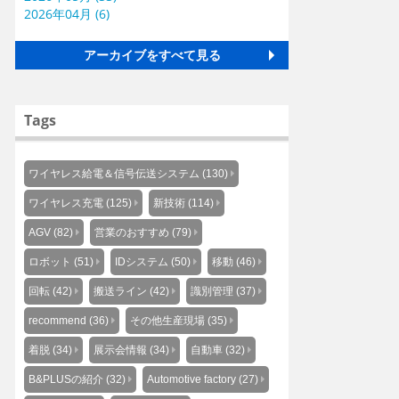
2026年04月 (6)
アーカイブをすべて見る
Tags
ワイヤレス給電＆信号伝送システム (130)
ワイヤレス充電 (125)
新技術 (114)
AGV (82)
営業のおすすめ (79)
ロボット (51)
IDシステム (50)
移動 (46)
回転 (42)
搬送ライン (42)
識別管理 (37)
recommend (36)
その他生産現場 (35)
着脱 (34)
展示会情報 (34)
自動車 (32)
B&PLUSの紹介 (32)
Automotive factory (27)