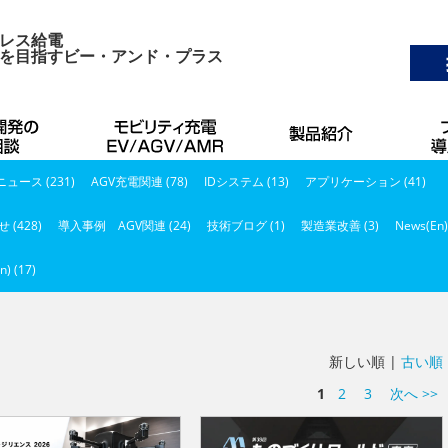
レス給電
を目指すビー・アンド・プラス
ュース (231)
AGV充電関連 (78)
IDシステム (13)
アプリケーション (41)
 (428)
導入事例 AGV関連 (24)
技術ブログ (1)
製造業改善 (3)
News(En)
n) (17)
新しい順 |
古い順
1
2
3
次へ >>