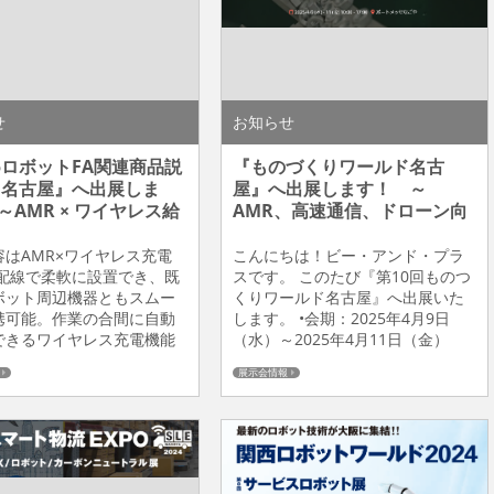
します。 展示内容ご紹介 ◆
..
せ
お知らせ
25ロボットFA関連商品説
『ものづくりワールド名古
＠名古屋』へ出展しま
屋』へ出展します！ ～
～AMR × ワイヤレス給
AMR、高速通信、ドローン向
けワイヤレス給電～
容はAMR×ワイヤレス充電
こんにちは！ビー・アンド・プラ
省配線で柔軟に設置でき、既
スです。 このたび『第10回ものつ
ボット周辺機器ともスムー
くりワールド名古屋』へ出展いた
携可能。作業の合間に自動
します。 •会期：2025年4月9日
できるワイヤレス充電機能
（水）～2025年4月11日（金）
し、待機時間ゼロを実現。
10:00～17:00•会場：ポートメッセ
展示会情報
ない次世代AMR、
なごや•ブース：第1展示館 小間番
nALIをご紹介します。 •会
号 17-11•展示会公式サイト：
25年7月24日（木）10:30～
https://www.manufacturing-
0•会場：ウインクあいち（愛
world.jp/nagoya/ja-jp.html メイ
労働センター）8F展示場•
ンの展示はワイヤ...
：特設テーマ展示［省配