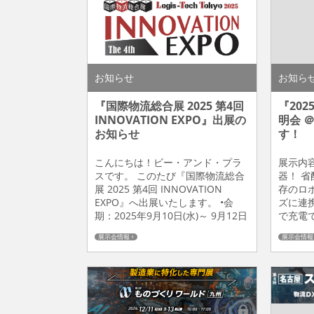
ご紹介
犬型ロボ.
お知らせ
お知ら
『国際物流総合展 2025 第4回
『20
INNOVATION EXPO』出展の
明会 
お知らせ
す！ 
電～
こんにちは！ビー・アンド・プラ
展示内
スです。 このたび『国際物流総合
器！ 
展 2025 第4回 INNOVATION
存のロ
EXPO』へ出展いたします。 •会
ズに連
期：2025年9月10日(水)～ 9月12日
で充電
（金） 10:00～17:00•会場：東京ビ
を搭載
展示会情報
展示会情報
ッグサイト（東京国際展示場）•ブ
止まら
ース：東7ホール 7-1007•展示会公
Keiga
式サイト：https://ie.logis-tech-
期：20
tokyo.gr.jp/ 今回はAMRやドロー...
16:0
知県産業
ブース