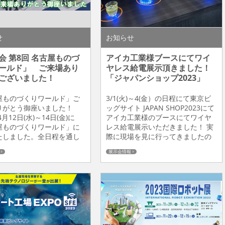
せ
お知らせ
会 第8回 名古屋ものづ
アイカ工業様ブースにてワイ
ールド」 ご来場あり
ヤレス給電展示頂きました！
ございました！
「ジャパンショップ2023」
屋ものづくりワールド」ご
3/1(火)～4(金）の日程にて東京ビ
りがとう御座いました！
ッグサイト JAPAN SHOP2023にて
4月12日(水)～14日(金)に
アイカ工業様のブースにてワイヤ
屋ものづくりワールド」に
レス給電展示いただきました！ 実
たしました。全日程を通し
際に現場を見に行ってきましたの
00名様を超える来場者様にブ
で展示内容をレポートいたしま
展示会情報
お越し頂きました！誠にあ
す！ ★バーカウンターをイメージ
う御座いました！ 協働運搬
したワイヤレス給電カウンター と
トを使った「ワイヤレス充
てもおしゃれです！人を引き付け
テムRCSシリーズ」のデモ
る空間を考え、デザイン性にこだ
 当日の目玉はDoog社 協
わった作りになっております。カ
ロボット サウザーを使用し
ウンターの丸部分にコップなどの
...
食器を置くとL...