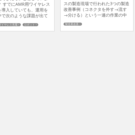
スの製造現場で行われた3つの製造
 すでにAMR用ワイヤレス
改善事例（コネクタを外す→流す
を導入していても、運用を
→分ける）という一連の作業の中
中で次のような課題が出て
で生まれた改善を、実際の動作の
とがあります。 ・充電待ち
製造業改善
ワイヤレス充電
ロボット
動画とともに紹介します。 前回の
を短くしたい・AMRの停止
ブログでは、ビー・アンド・プラ
らしたい・PC、RFID、
スの製造現場が大切にしている
i機器などを追加したら、消費
「製造改善の思想」について紹介
増えた・標準バッテリーは
しました。製造改善とは、特別な
きない・いま使っているワ
改革だけを指すものではありませ
ス充電の仕組みを活かした
ん。現場で働く一人ひとりが「も
で、「ワイヤ...
っと良く...