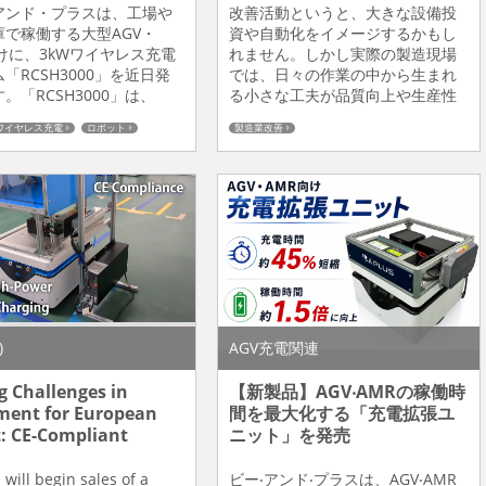
アンド・プラスは、工場や
改善活動というと、大きな設備投
庫で稼働する大型AGV・
資や自動化をイメージするかもし
けに、3kWワイヤレス充電
れません。しかし実際の製造現場
「RCSH3000」を近日発
では、日々の作業の中から生まれ
。「RCSH3000」は、
る小さな工夫が品質向上や生産性
最大58V・60A）に対応した
向上につながっています。ビー・
ワイヤレス充電
ロボット
製造業改善
レス充電システムです。受
アンド・プラス製造部門では、3D
ドを搭載した車両やロボッ
プリンターを活用した治具製作を
電ヘッドと対向すると自動
推進するとともに、現場で生まれ
を開始し、車両やロボット
た改善アイデアを共有する「改善
る、または満充電になると
発表会」を開催しました。 「困っ
停止します。人がコネクタ
た」を放置しない現場 今回の発表
しする作業...
会では、製造メンバーが自ら考
え、製...
)
AGV充電関連
g Challenges in
【新製品】AGV‧AMRの稼働時
ment for European
間を最⼤化する「充電拡張ユ
: CE-Compliant
ニット」を発売
Added to the “RCS
” Wireless Power
will begin sales of a
ビー‧アンド‧プラスは、AGV‧AMR