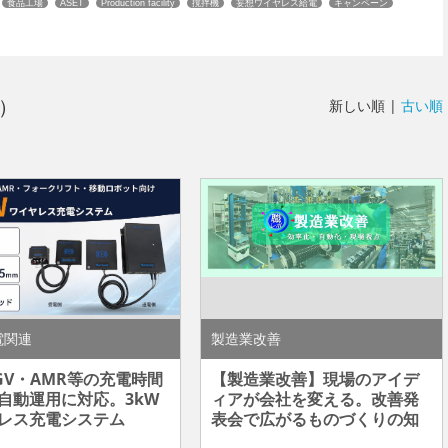
食品工場
ASET
Production facility
撹拌機
妄想ワイヤレス給電
キャンペーン
）
新しい順 |
古い順
電関連
製造業改善
GV・AMR等の充電時間
【製造業改善】現場のアイデ
自動運用に対応。3kW
ィアが会社を変える。改善発
レス充電システム
表会で広がるものづくりの知
H3000」を近日発売
恵