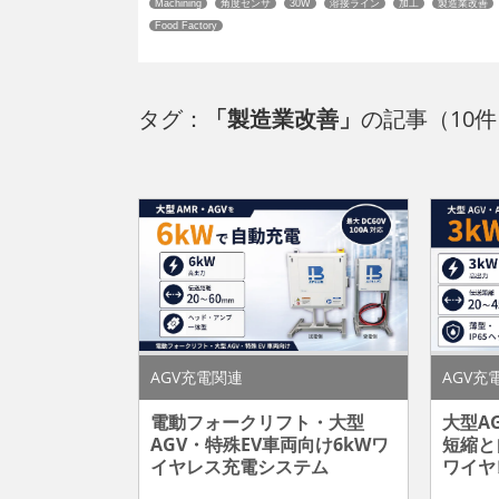
Machining
角度センサ
30W
溶接ライン
加工
製造業改善
Food Factory
タグ：
「製造業改善」
の記事（10件
AGV充電関連
AGV充
電動フォークリフト・大型
大型A
AGV・特殊EV車両向け6kWワ
短縮と
イヤレス充電システム
ワイヤ
「RCSH6000」を開発
「RCS