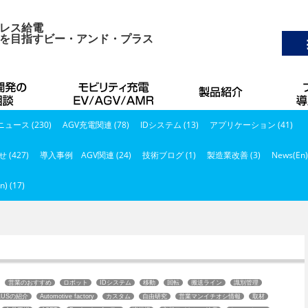
レス給電
を目指すビー・アンド・プラス
ュース (230)
AGV充電関連 (78)
IDシステム (13)
アプリケーション (41)
 (427)
導入事例 AGV関連 (24)
技術ブログ (1)
製造業改善 (3)
News(En)
n) (17)
営業のおすすめ
ロボット
IDシステム
移動
回転
搬送ライン
識別管理
LUSの紹介
Automotive factory
カスタム
自由研究
営業マンイチオシ情報
取材