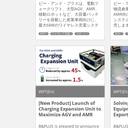
ビー・アンド・プラスは、電動フ
ビー・
ォークリフト、大型AGV、AMR、
物流倉
移動ロボットなど、大容量バッテ
AMR向
リーを搭載した産業車両向けに、
システム
最大6kWのワイヤレス充電システ
売します
ム「RCSH6000」を近日発売しま
3kW（
AGV
ワイヤレス充電
ロボット
AGV
す。 受電側を搭載した車両が送電
ワイヤ
製造業改善
製造業改善
側（充電可能な位置）に対向する
電ヘッ
と、コネクタを接続することなく
トが給
自動で充電を開始します。作業者
で充電
による充電作業をなくし、休止時
が離れ
間や待機時間を利用して充電する
充電を
ことで、充電のために車両を...
を抜き差
WPT(En)
WPT(En
[New Product] Launch of
Solvin
Charging Expansion Unit to
Equip
Maximize AGV and AMR
Export
Operating Time
Model 
Series
B&PLUS is pleased to announce
B&PLUS 