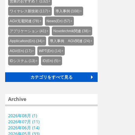
営業のおすすめ！ (132)
ワイヤレス新技術 (117)
導入事例 (108)
AGV充電関連 (78)
News(En) (57)
アプリケーション (41)
Novotechnik関連 (38)
Application(En) (34)
導入事例 AGV関連 (24)
AGV(En) (17)
WPT(En) (14)
IDシステム (13)
ID(En) (5)
カテゴリをすべて見る
Archive
2026年08月 (1)
2026年07月 (11)
2026年06月 (14)
2026年05月 (33)