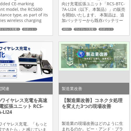
 System for
added CE-marking
向け充電拡張ユニット「RCS-BTC-
ying Equipment
nt model, the RCS600
7A-LI24（以下、本製品）」の販売
tance type, as part of its
を開始いたします。 本製品は、追
ies wireless charging
加バッテリーから既存バッテリー
 for transfer equipment,
へ電⼒供給を⾏う充電拡張ユニッ
ワイヤレス充電
ロボット
AGV
ワイヤレス充電
ロボット
ave achieved cumu...
トです。急速充電に対応したバッ
製造業改善
テリーを組み合わせることで、実
質的なバッテリー容量の拡張と効
率的な電⼒供給を実現し、稼働時
間の延⻑と充電時間の短縮を同時
に実現します。 ■開発背景 当社は
これまでワ...
電関連
製造業改善
のワイヤレス充電を高速
【製造業改善】コネクタ処理
電拡張ユニット RCS-
を変えた3つの現場改善
-LI24
製造業の現場改善はどのように生
のワイヤレス充電、「もっと
まれるのか。ビー・アンド・プラ
電できたら」と感じていま