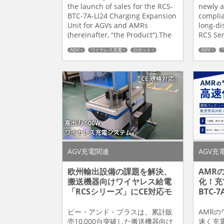
Supply
the launch of sales for the RCS-
newly 
BTC-7A-LI24 Charging Expansion
Conve
complia
Unit for AGVs and AMRs
long-dis
(hereinafter, “the Product”).The
RCS Ser
Product is a charging expansion
systems
AGV
ワイヤレス充電
ロボット
AGV
unit that supplies ...
which h
製造業改善
製造業改善
AGV充電関連
AGV充
欧州輸出設備の課題を解決、
AMR
搬送機器向けワイヤレス給電
化！充
「RCSシリーズ」にCE対応モ
BTC-7A
デルを追加
ビー・アンド・プラスは、累計販
AMR
売10,000台突破した搬送機器向け
速く充