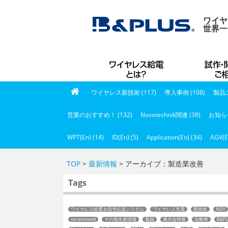
ワイヤ
世界一
ワイヤレス新技術 (117)
導入事例 (108)
製品ニ
営業のおすすめ！ (132)
Novotechnik関連 (38)
お知らせ
WPT(En) (14)
ID(En) (5)
Application(En) (34)
AGV(E
TOP
>
最新情報
> アーカイブ：製造業改善
Tags
ワイヤレス給電＆信号伝送システム
ワイヤレス充電
新技術
AGV
recommend
その他生産現場
着脱
展示会情報
自動車
B&P