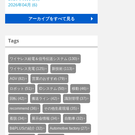
2026年04月 (6)
アーカイブをすべて見る
Tags
ワイヤレス給電＆信号伝送システム (130)
ワイヤレス充電 (125)
新技術 (113)
AGV (82)
営業のおすすめ (79)
ロボット (51)
IDシステム (50)
移動 (46)
回転 (42)
搬送ライン (42)
識別管理 (37)
recommend (36)
その他生産現場 (35)
着脱 (34)
展示会情報 (34)
自動車 (32)
B&PLUSの紹介 (32)
Automotive factory (27)