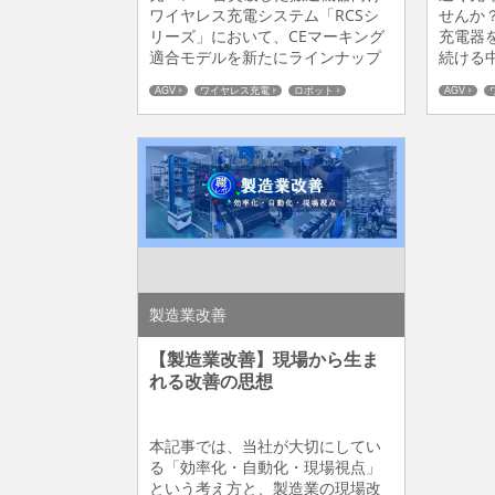
ワイヤレス充電システム「RCSシ
せんか？
リーズ」において、CEマーキング
充電器
適合モデルを新たにラインナップ
続ける
(RCS600長距離）追加し販売を開
くるこ
AGV
ワイヤレス充電
ロボット
AGV
始いたします。本製品は、AGV・
の時間
製造業改善
製造業改善
AMRなどの搬送ロボットを中心と
時間を減
したファクトリーオートメーショ
Wi-F
ン分野において欧州向け設備や海
電力が
外工場への導入を検討されている
交換で
装置メーカー様・ユーザー様に、
イヤレ
現地規格対応の負担軽...
い ここ
製造業改善
【製造業改善】現場から生ま
れる改善の思想
本記事では、当社が大切にしてい
る「効率化・自動化・現場視点」
という考え方と、製造業の現場改