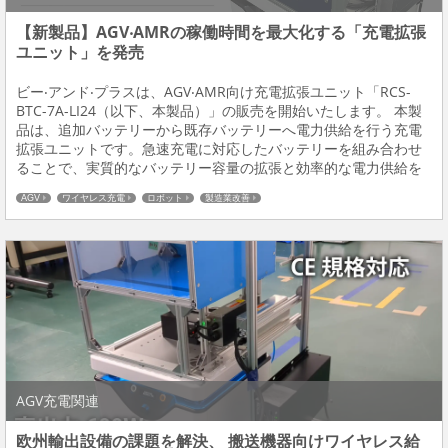
【新製品】AGV‧AMRの稼働時間を最⼤化する「充電拡張
ユニット」を発売
ビー‧アンド‧プラスは、AGV‧AMR向け充電拡張ユニット「RCS-
BTC-7A-LI24（以下、本製品）」の販売を開始いたします。 本製
品は、追加バッテリーから既存バッテリーへ電⼒供給を⾏う充電
拡張ユニットです。急速充電に対応したバッテリーを組み合わせ
ることで、実質的なバッテリー容量の拡張と効率的な電⼒供給を
実現し、稼働時間の延⻑と充電時間の短縮を同時に実現します。
AGV
ワイヤレス充電
ロボット
製造業改善
■開発背景 当社はこれまでワ...
AGV充電関連
欧州輸出設備の課題を解決、 搬送機器向けワイヤレス給