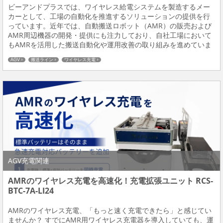
ビーアンドプラスでは、ワイヤレス給電システムを製造するメー
カーとして、工場の自動化を推進するソリューションの提供を行
っています。近年では、自動搬送ロボット（AMR）の販売および
AMR周辺機器の開発・提供にも注力しており、自社工場において
もAMRを活用した搬送自動化や運用改善の取り組みを進めていま
す。本リリースでは、B&PLUSの自社工場におけるAMRとワイヤ
AGV
搬送ライン
ワイヤレス充電
レス給電を組み合わせた工場自動化の改善事...
AGV充電関連
AMRのワイヤレス充電を高速化！充電拡張ユニット RCS-
BTC-7A-LI24
AMRのワイヤレス充電、「もっと速く充電できたら」と感じてい
ませんか？ すでにAMR用ワイヤレス充電器を導入していても、運