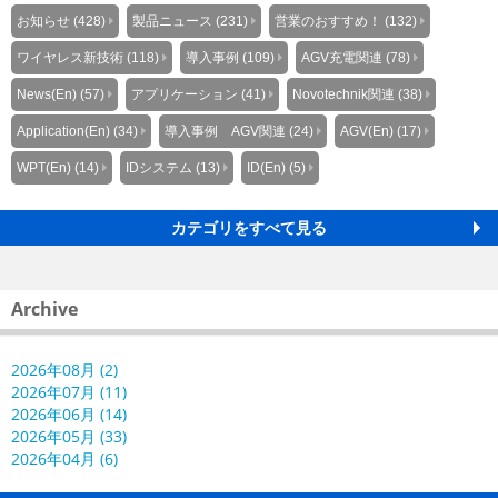
お知らせ (428)
製品ニュース (231)
営業のおすすめ！ (132)
ワイヤレス新技術 (118)
導入事例 (109)
AGV充電関連 (78)
News(En) (57)
アプリケーション (41)
Novotechnik関連 (38)
Application(En) (34)
導入事例 AGV関連 (24)
AGV(En) (17)
WPT(En) (14)
IDシステム (13)
ID(En) (5)
カテゴリをすべて見る
Archive
2026年08月 (2)
2026年07月 (11)
2026年06月 (14)
2026年05月 (33)
2026年04月 (6)