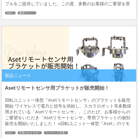
ブルをご提供していました。この度、多数のお客様のご要望を受
け、アメリカン電機の4222R形状の接地形3Pプラグ付電源ケーブ
AGV
搬送ライン
ルをラインナップに追加いたし...
製品ニュース
Asetリモートセンサ⽤ブラケットが販売開始！
回転ユニット⼀体型『Asetリモートセンサ』のブラケットを販売
開始 ワイヤレスで電力と信号を供給し、スカラロボット等多数採
用されている「Asetリモートセンサ」。このたび、お客様からの
ご要望をいただき「Asetリモートセンサ」専用ブラケットの個別
販売を開始いたしました！ ※回転ユニット⼀体型『Aset』のリモ
ートセンサが無いブラケット部分のみの販売になります。 回転ユ
AGV
営業のおすすめ
ワイヤレス充電
ニット⼀体型『Aset』リモー...