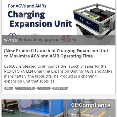
WPT(En)
[New Product] Launch of Charging Expansion Unit
to Maximize AGV and AMR Operating Time
B&PLUS is pleased to announce the launch of sales for the
RCS-BTC-7A-LI24 Charging Expansion Unit for AGVs and AMRs
(hereinafter, “the Product”).The Product is a charging
expansion unit that supplies ...
AGV
ワイヤレス充電
ロボット
製造業改善