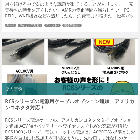
用を続ける中で次のような課題が出てくることがあります。 ・充
電待ちの時間を短くしたい・AMRの停止時間を減らしたい・PC、
RFID、Wi-Fi機器などを追加したら、消費電力が増えた・標準バッ
テリーは交換できない・いま使っているワイヤレス充電の仕組み
AGV
ワイヤレス充電
ロボット
製造業改善
を活かしたい ここで、「ワイヤ...
導入事例
RCSシリーズの電源用ケーブルオプション追加、アメリカ
ンコネクタ対応！
RCSシリーズ電源ケーブル、アメリカンコネクタタイプオプショ
ン追加 AGV向けバッテリーへワイヤレスで1kWの充電が可能な
RCS1000シリーズ。電源ユニットの電源は、AC200Vを標準としお
客様が自由に配線加工が可能なように、先端切りっぱなしのケー