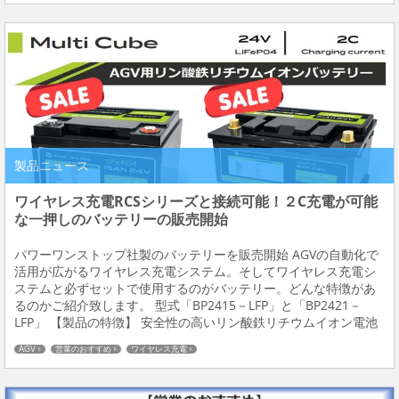
製品ニュース
ワイヤレス充電RCSシリーズと接続可能！２C充電が可能
な一押しのバッテリーの販売開始
パワーワンストップ社製のバッテリーを販売開始 AGVの自動化で
活用が広がるワイヤレス充電システム。そしてワイヤレス充電シ
ステムと必ずセットで使用するのがバッテリー。どんな特徴があ
るのかご紹介致します。 型式「BP2415－LFP」と「BP2421－
LFP」 【製品の特徴】 安全性の高いリン酸鉄リチウムイオン電池
を採用 鉛電池の代替えとして使用可能 安心の保護機能付（過充
AGV
営業のおすすめ
ワイヤレス充電
電・過放電・過電流・高温・低...