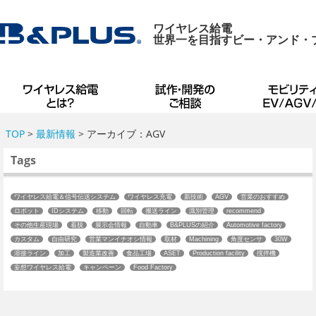
ワイヤレス給電
世界一を目指すビー・アンド・
TOP
>
最新情報
> アーカイブ：AGV
Tags
ワイヤレス給電＆信号伝送システム
ワイヤレス充電
新技術
AGV
営業のおすすめ
ロボット
IDシステム
移動
回転
搬送ライン
識別管理
recommend
その他生産現場
着脱
展示会情報
自動車
B&PLUSの紹介
Automotive factory
カスタム
自由研究
営業マンイチオシ情報
取材
Machining
角度センサ
30W
溶接ライン
加工
製造業改善
食品工場
ASET
Production facility
撹拌機
妄想ワイヤレス給電
キャンペーン
Food Factory