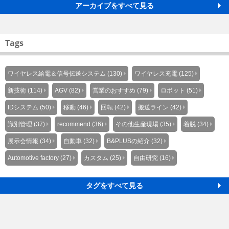
アーカイブをすべて見る
Tags
ワイヤレス給電＆信号伝送システム (130)
ワイヤレス充電 (125)
新技術 (114)
AGV (82)
営業のおすすめ (79)
ロボット (51)
IDシステム (50)
移動 (46)
回転 (42)
搬送ライン (42)
識別管理 (37)
recommend (36)
その他生産現場 (35)
着脱 (34)
展示会情報 (34)
自動車 (32)
B&PLUSの紹介 (32)
Automotive factory (27)
カスタム (25)
自由研究 (16)
タグをすべて見る