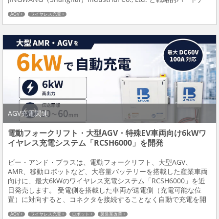
シップを締結しました。 今回の提携は、...
AGV
ワイヤレス充電
AGV充電関連
電動フォークリフト・大型AGV・特殊EV車両向け6kWワ
イヤレス充電システム「RCSH6000」を開発
ビー・アンド・プラスは、電動フォークリフト、大型AGV、
AMR、移動ロボットなど、大容量バッテリーを搭載した産業車両
向けに、最大6kWのワイヤレス充電システム「RCSH6000」を近
日発売します。 受電側を搭載した車両が送電側（充電可能な位
置）に対向すると、コネクタを接続することなく自動で充電を開
始します。作業者による充電作業をなくし、休止時間や待機時間
AGV
ワイヤレス充電
ロボット
製造業改善
を利用して充電することで、充電のために車両を...