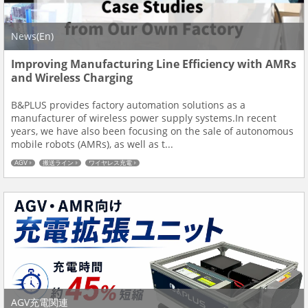
News(En)
Improving Manufacturing Line Efficiency with AMRs
and Wireless Charging
B&PLUS provides factory automation solutions as a
manufacturer of wireless power supply systems.In recent
years, we have also been focusing on the sale of autonomous
mobile robots (AMRs), as well as t...
AGV
搬送ライン
ワイヤレス充電
AGV充電関連