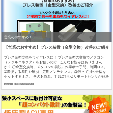
営業のおすすめ！
【営業のおすすめ】プレス装置（金型交換）改善のご紹介
プレス金型交換をワイヤレスに！ プレス金型の交換でメタコン
（メタルコネクタ）をお使いの方…こんなお悩みはありません
か？ ①金型交換時、メタコンの着脱に作業者の手間、時間ロス。
➁着脱よる摩耗や破損、定期メンテナンス。③誤って別の金型を
セットするミス。 そのお悩み、T-SLOT形状リモートセンサが解決
します！ プレス装置に特化したT‐SLOT形状リモートセンサーが金
AGV
営業のおすすめ
型の着座検知用センサーへワイヤレス給...