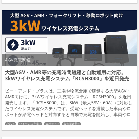
AGV充電関連
大型AGV・AMR等の充電時間短縮と自動運用に対応。
3kWワイヤレス充電システム「RCSH3000」を近日発売
ビー・アンド・プラスは、工場や物流倉庫で稼働する大型AGV・
AMR向けに、3kWワイヤレス充電システム「RCSH3000」を近日
発売します。「RCSH3000」は、3kW（最大58V・60A）に対応し
たワイヤレス充電システムです。受電ヘッドを搭載した車両やロ
ボットが給電ヘッドと対向すると自動で充電を開始し、車両やロ
ボットが離れる、または満充電になると充電を停止します。人が
AGV
ワイヤレス充電
ロボット
製造業改善
コネクタを抜き差しする作業...