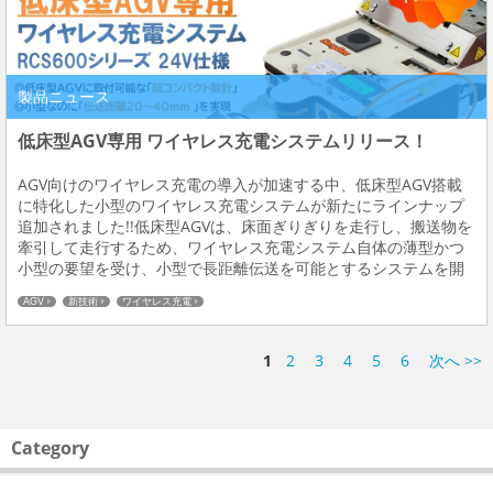
製品ニュース
低床型AGV専用 ワイヤレス充電システムリリース！
AGV向けのワイヤレス充電の導入が加速する中、低床型AGV搭載
に特化した小型のワイヤレス充電システムが新たにラインナップ
追加されました!!低床型AGVは、床面ぎりぎりを走行し、搬送物を
牽引して走行するため、ワイヤレス充電システム自体の薄型かつ
小型の要望を受け、小型で長距離伝送を可能とするシステムを開
発しました。IP65の防水ヘッドと最大600Wのワイヤレス充電で低
AGV
新技術
ワイヤレス充電
床型AGVの運用自由度を更に高める...
1
2
3
4
5
6
次へ >>
Category