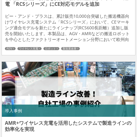
電 「RCSシリーズ」にCE対応モデルを追加
ビー・アンド・プラスは、累計販売10,000台突破した搬送機器向
けワイヤレス充電システム「RCSシリーズ」において、CEマーキ
ング適合モデルを新たにラインナップ(RCS600長距離）追加し販
売を開始いたします。本製品は、AGV・AMRなどの搬送ロボット
を中心としたファクトリーオートメーション分野において欧州向
け設備や海外工場への導入を検討されている装置メーカー様・ユ
AGV
ワイヤレス充電
ロボット
製造業改善
ーザー様に、現地規格対応の負担軽...
導入事例
AMR+ワイヤレス充電を活用したシステムで製造ラインの
効率化を実現