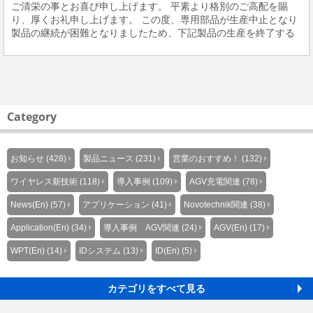
ご清栄の事とお喜び申し上げます。 平素より格別のご高配を賜
り、厚くお礼申し上げます。 この度、専用部品が生産中止となり
製品の継続が困難となりましたため、下記製品の生産を終了する
ことといたしました。大変恐縮ですが、置き換え可能な代替品は
ござい...
Category
お知らせ (428)
製品ニュース (231)
営業のおすすめ！ (132)
ワイヤレス新技術 (118)
導入事例 (109)
AGV充電関連 (78)
News(En) (57)
アプリケーション (41)
Novotechnik関連 (38)
Application(En) (34)
導入事例 AGV関連 (24)
AGV(En) (17)
WPT(En) (14)
IDシステム (13)
ID(En) (5)
カテゴリをすべて見る