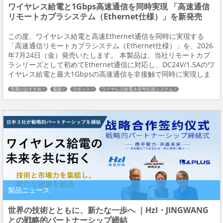
ワイヤレス給電と1Gbps高速通信を同時実現 「高速通信
リモートカプラシステム（Ethernet仕様）」を新発売
この度、ワイヤレス給電と高速Ethernet通信を同時に実現する
「高速通信リモートカプラシステム（Ethernet仕様）」を、2026
年7月24日（金）発売いたします。 本製品は、当社リモートカプ
ラシリーズとして初めてEthernet通信に対応し、DC24V/1.5Aのワ
イヤレス給電と最大1Gbpsの高速通信を非接触で同時に実現しま
す。設備の可動部や頻繁な段取り替えが必要な現場において、配
営業のおすすめ
着脱
ロボット
ワイヤレス給電＆信号伝送システム
線レス化...
製品ニュース
世界の技術とともに、新たな一歩へ ｜HzI・JINGWANG
との戦略的パートナーシップ締結