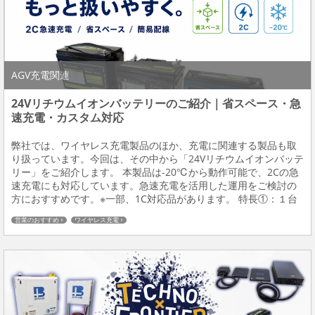
AGV充電関連
24Vリチウムイオンバッテリーのご紹介｜省スペース・急
速充電・カスタム対応
弊社では、ワイヤレス充電製品のほか、充電に関連する製品も取
り扱っています。今回は、その中から「24Vリチウムイオンバッテ
リー」をご紹介します。 本製品は-20℃から動作可能で、2Cの急
速充電にも対応しています。急速充電を活用した運用をご検討の
方におすすめです。※一部、1C対応品があります。 特長①：１台
で省スペース・簡易配線 24Vの電源というと、12Vのバッテリーを
営業のおすすめ
ワイヤレス充電
直列で接続して使用するものも多...