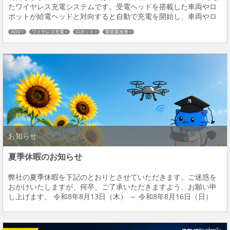
たワイヤレス充電システムです。受電ヘッドを搭載した車両やロ
ボットが給電ヘッドと対向すると自動で充電を開始し、車両やロ
ボットが離れる、または満充電になると充電を停止します。人が
AGV
ワイヤレス充電
ロボット
製造業改善
コネクタを抜き差しする作業...
お知らせ
夏季休暇のお知らせ
弊社の夏季休暇を下記のとおりとさせていただきます。ご迷惑を
おかけいたしますが、何卒、ご了承いただきますよう、お願い申
し上げます。 令和8年8月13日（木） ～ 令和8年8月16日（日）