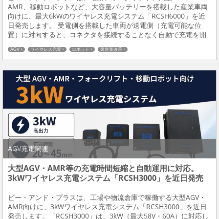
AMR、移動ロボットなど、大容量バッテリーを搭載した産業車両
向けに、最大6kWのワイヤレス充電システム「RCSH6000」を近
日発売します。 受電側を搭載した車両が送電側（充電可能な位
置）に対向すると、コネクタを接続することなく自動で充電を開
始します。作業者による充電作業をなくし、休止時間や待機時間
AGV
ワイヤレス充電
ロボット
製造業改善
を利用して充電することで、充電のために車両を...
AGV充電関連
大型AGV・AMR等の充電時間短縮と自動運用に対応。
3kWワイヤレス充電システム「RCSH3000」を近日発売
ビー・アンド・プラスは、工場や物流倉庫で稼働する大型AGV・
AMR向けに、3kWワイヤレス充電システム「RCSH3000」を近日
発売します。「RCSH3000」は、3kW（最大58V・60A）に対応し