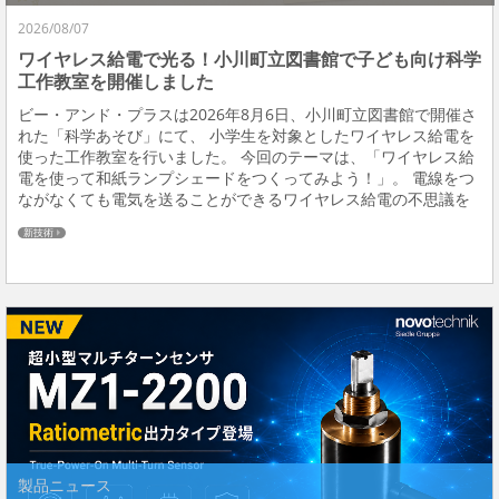
2026/08/07
ワイヤレス給電で光る！小川町立図書館で子ども向け科学
工作教室を開催しました
ビー・アンド・プラスは2026年8月6日、小川町立図書館で開催さ
れた「科学あそび」にて、 小学生を対象としたワイヤレス給電を
使った工作教室を行いました。 今回のテーマは、「ワイヤレス給
電を使って和紙ランプシェードをつくってみよう！」。 電線をつ
ながなくても電気を送ることができるワイヤレス給電の不思議を
体験しながら、 色とりどりの和紙を使って、自分だけの光る作品
新技術
づくりに挑戦してもらいました。 ビー・...
製品ニュース