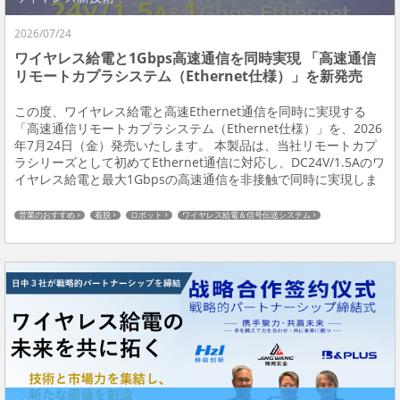
2026/07/24
ワイヤレス給電と1Gbps高速通信を同時実現 「高速通信
リモートカプラシステム（Ethernet仕様）」を新発売
この度、ワイヤレス給電と高速Ethernet通信を同時に実現する
「高速通信リモートカプラシステム（Ethernet仕様）」を、2026
年7月24日（金）発売いたします。 本製品は、当社リモートカプ
ラシリーズとして初めてEthernet通信に対応し、DC24V/1.5Aのワ
イヤレス給電と最大1Gbpsの高速通信を非接触で同時に実現しま
す。設備の可動部や頻繁な段取り替えが必要な現場において、配
線レス化...
営業のおすすめ
着脱
ロボット
ワイヤレス給電＆信号伝送システム