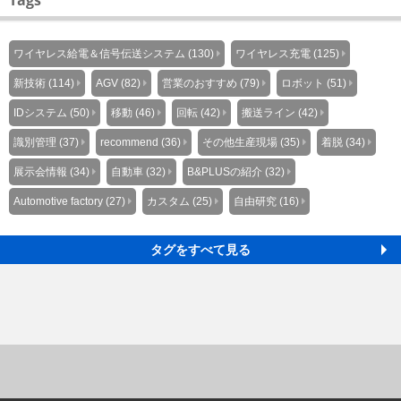
Tags
ワイヤレス給電＆信号伝送システム (130)
ワイヤレス充電 (125)
新技術 (114)
AGV (82)
営業のおすすめ (79)
ロボット (51)
IDシステム (50)
移動 (46)
回転 (42)
搬送ライン (42)
識別管理 (37)
recommend (36)
その他生産現場 (35)
着脱 (34)
展示会情報 (34)
自動車 (32)
B&PLUSの紹介 (32)
Automotive factory (27)
カスタム (25)
自由研究 (16)
タグをすべて見る