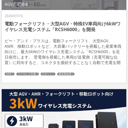
AGV充電関連
2026/07/16
電動フォークリフト・大型AGV・特殊EV車両向け6kWワ
イヤレス充電システム「RCSH6000」を開発
ビー・アンド・プラスは、電動フォークリフト、大型AGV、
AMR、移動ロボットなど、大容量バッテリーを搭載した産業車両
向けに、最大6kWのワイヤレス充電システム「RCSH6000」を近
日発売します。 受電側を搭載した車両が送電側（充電可能な位
置）に対向すると、コネクタを接続することなく自動で充電を開
始します。作業者による充電作業をなくし、休止時間や待機時間
を利用して充電することで、充電のために車両を...
AGV
ワイヤレス充電
ロボット
製造業改善