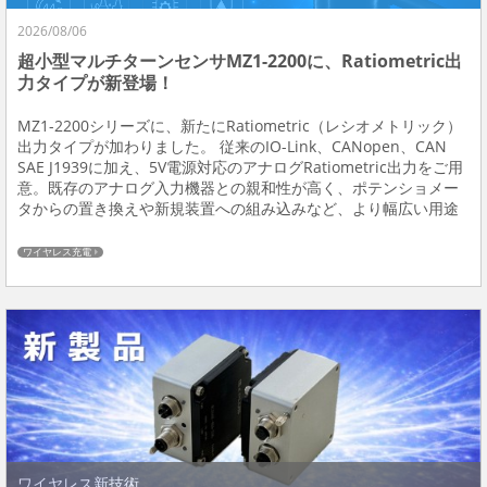
2026/08/06
超小型マルチターンセンサMZ1-2200に、Ratiometric出
力タイプが新登場！
MZ1-2200シリーズに、新たにRatiometric（レシオメトリック）
出力タイプが加わりました。 従来のIO-Link、CANopen、CAN
SAE J1939に加え、5V電源対応のアナログRatiometric出力をご用
意。既存のアナログ入力機器との親和性が高く、ポテンショメー
タからの置き換えや新規装置への組み込みなど、より幅広い用途
に対応します。 アクチュエータ、バルブ、制御機器、印刷...
ワイヤレス充電
ワイヤレス新技術