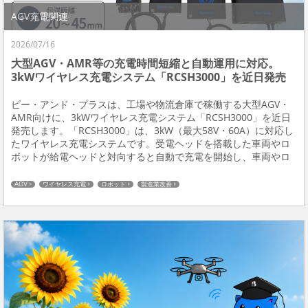
AGV充電関連
2026/07/16
大型AGV・AMR等の充電時間短縮と自動運用に対応。
3kWワイヤレス充電システム「RCSH3000」を近日発売
ビー・アンド・プラスは、工場や物流倉庫で稼働する大型AGV・
AMR向けに、3kWワイヤレス充電システム「RCSH3000」を近日
発売します。「RCSH3000」は、3kW（最大58V・60A）に対応し
たワイヤレス充電システムです。受電ヘッドを搭載した車両やロ
ボットが給電ヘッドと対向すると自動で充電を開始し、車両やロ
ボットが離れる、または満充電になると充電を停止します。人が
コネクタを抜き差しする作業...
AGV
ワイヤレス充電
ロボット
製造業改善