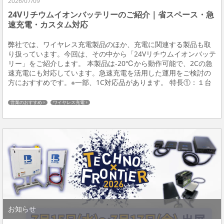
2026/07/09
24Vリチウムイオンバッテリーのご紹介｜省スペース・急
速充電・カスタム対応
弊社では、ワイヤレス充電製品のほか、充電に関連する製品も取
り扱っています。今回は、その中から「24Vリチウムイオンバッテ
リー」をご紹介します。 本製品は-20℃から動作可能で、2Cの急
速充電にも対応しています。急速充電を活用した運用をご検討の
方におすすめです。※一部、1C対応品があります。 特長①：１台
で省スペース・簡易配線 24Vの電源というと、12Vのバッテリーを
直列で接続して使用するものも多...
営業のおすすめ
ワイヤレス充電
お知らせ