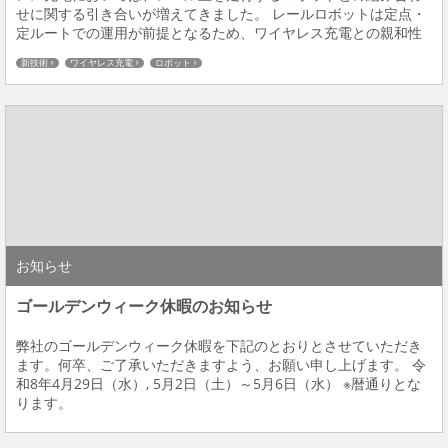
せに関する引き合いが増えてきました。 レールロボットは定点・
定ルートでの運用が前提となるため、ワイヤレス充電との親和性
が高い構成となります。一方で、自動化システムはカメラやセン
新技術
ワイヤレス充電
ロボット
サなどの組み合わせにより構築されるため、用...
お知らせ
ゴールデンウィーク休暇のお知らせ
弊社のゴールデンウィーク休暇を下記のとおりとさせていただき
ます。何卒、ご了承いただきますよう、お願い申し上げます。 令
和8年4月29日（水）, 5月2日（土）～5月6日（水） ※暦通りとな
ります。