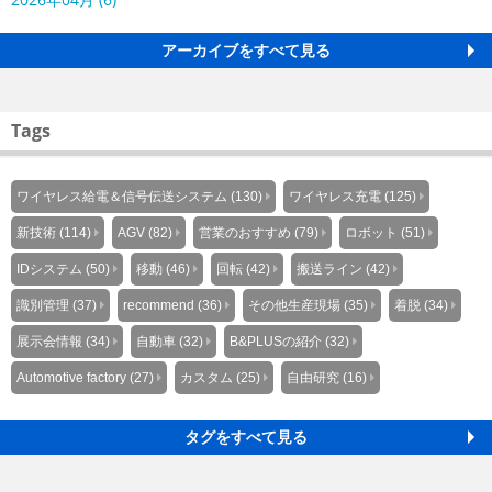
アーカイブをすべて見る
Tags
ワイヤレス給電＆信号伝送システム (130)
ワイヤレス充電 (125)
新技術 (114)
AGV (82)
営業のおすすめ (79)
ロボット (51)
IDシステム (50)
移動 (46)
回転 (42)
搬送ライン (42)
識別管理 (37)
recommend (36)
その他生産現場 (35)
着脱 (34)
展示会情報 (34)
自動車 (32)
B&PLUSの紹介 (32)
Automotive factory (27)
カスタム (25)
自由研究 (16)
タグをすべて見る