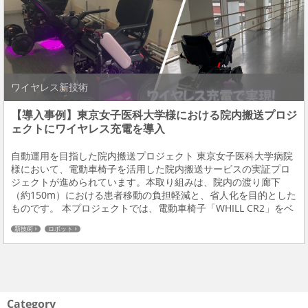
ワイヤレス新技術
【導入事例】東京女子医科大学様における院内搬送プロジ
ェクトにワイヤレス充電を導入
自動運用を目指した院内搬送プロジェクト 東京女子医科大学病院
様において、電動車椅子を活用した院内搬送サービスの実証プロ
ジェクトが進められています。本取り組みは、院内の渡り廊下
（約150m）における患者移動の負担軽減と、省人化を目的とした
ものです。 本プロジェクトでは、電動車椅子「WHILL CR2」をベ
ースに、自動走行による搬送を行う構成となっています。自動走
新技術
ロボット
行制御は本プロジェクトに参画する外部企...
Category