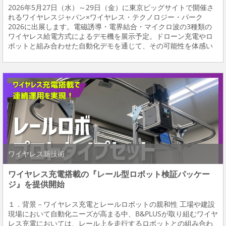
2026年5月27日（水）～29日（金）に東京ビッグサイトで開催さ
れるワイヤレスジャパン×ワイヤレス・テクノロジー・パーク
2026に出展します。電磁誘導・電界結合・マイクロ波の3種類の
ワイヤレス給電方式によるデモ機を展示予定。ドローン充電やロ
ボットと組み合わせた自動化デモを通じて、その可能性を体感い
ただけます。 展示内容ご紹介 ◆犬型ロボット＋ドローン充電（電
磁誘導方式） 犬型ロボットにドローンス...
ワイヤレス新技術
ワイヤレス充電搭載の『レール型ロボット検証パッケー
ジ』を提供開始
１．背景－ワイヤレス充電とレールロボットの親和性 工場や建設
現場において自動化ニーズが高まる中、B&PLUSが取り組むワイヤ
レス充電においては、レール上を走行するロボットとの組み合わ