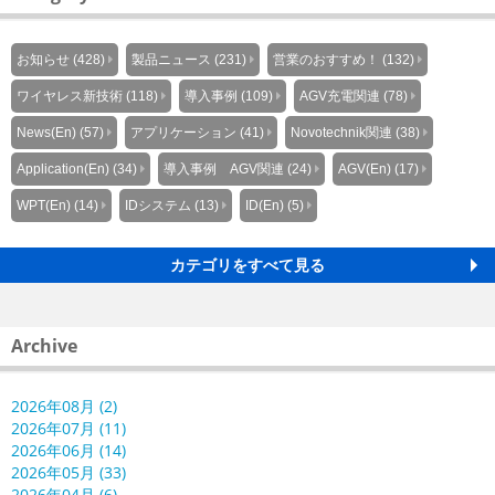
お知らせ (428)
製品ニュース (231)
営業のおすすめ！ (132)
ワイヤレス新技術 (118)
導入事例 (109)
AGV充電関連 (78)
News(En) (57)
アプリケーション (41)
Novotechnik関連 (38)
Application(En) (34)
導入事例 AGV関連 (24)
AGV(En) (17)
WPT(En) (14)
IDシステム (13)
ID(En) (5)
カテゴリをすべて見る
Archive
2026年08月 (2)
2026年07月 (11)
2026年06月 (14)
2026年05月 (33)
2026年04月 (6)