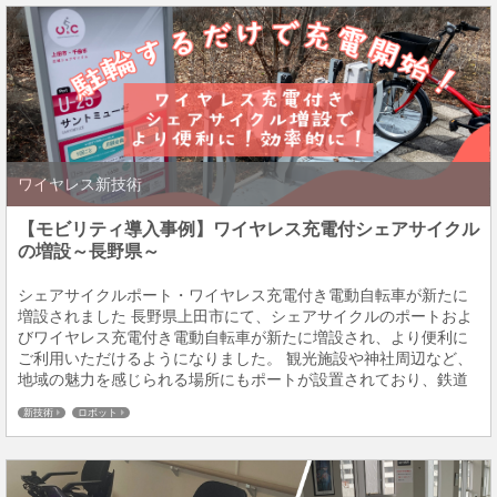
ワイヤレス新技術
【モビリティ導入事例】ワイヤレス充電付シェアサイクル
の増設～長野県～
シェアサイクルポート・ワイヤレス充電付き電動自転車が新たに
増設されました 長野県上田市にて、シェアサイクルのポートおよ
びワイヤレス充電付き電動自転車が新たに増設され、より便利に
ご利用いただけるようになりました。 観光施設や神社周辺など、
地域の魅力を感じられる場所にもポートが設置されており、鉄道
駅やスーパー等への日常利用はもちろん、散策や観光、リフレッ
新技術
ロボット
シュにも活用しやすい環境が整っています。ちょうど...