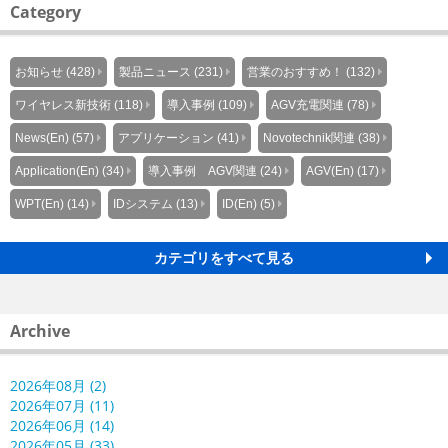
Category
お知らせ (428)
製品ニュース (231)
営業のおすすめ！ (132)
ワイヤレス新技術 (118)
導入事例 (109)
AGV充電関連 (78)
News(En) (57)
アプリケーション (41)
Novotechnik関連 (38)
Application(En) (34)
導入事例 AGV関連 (24)
AGV(En) (17)
WPT(En) (14)
IDシステム (13)
ID(En) (5)
カテゴリをすべて見る
Archive
2026年08月 (2)
2026年07月 (11)
2026年06月 (14)
2026年05月 (33)