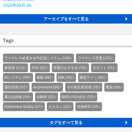
2026年04月 (6)
アーカイブをすべて見る
Tags
ワイヤレス給電＆信号伝送システム (130)
ワイヤレス充電 (125)
新技術 (114)
AGV (82)
営業のおすすめ (79)
ロボット (51)
IDシステム (50)
移動 (46)
回転 (42)
搬送ライン (42)
識別管理 (37)
recommend (36)
その他生産現場 (35)
着脱 (34)
展示会情報 (34)
自動車 (32)
B&PLUSの紹介 (32)
Automotive factory (27)
カスタム (25)
自由研究 (16)
タグをすべて見る