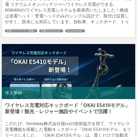
電 リチウムイオンバッテリーへワイヤレス充電ができる、
80W48Vのワイヤレス充電システムを新発売いたしました！構成
は送電ヘッド・受電ヘッドのみのシンプル設計で、取付け設置し
やすく、防水にも対応しています。自転車、キックボード、トゥ
クトゥクの販売提供もしており、併せての導入もご提案いたしま
営業マンイチオシ情報
営業のおすすめ
recommend
す！ 型式：リモート部/RVT-256-80...
導入事例
ワイヤレス充電対応キックボード「OKAI ES410モデル」
新登場！観光・レジャー施設やイベントで活躍！
このたび、Nextway株式会社様(※)の技術協力を得て、ワイヤレス
充電機能を搭載した電動キックボード「OKAI ES410モデル」をリ
リースしました。 「OKAI ES410モデル」は、置くだけで自動充