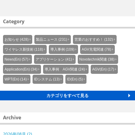
Category
お知らせ (428)
製品ニュース (231)
営業のおすすめ！ (132)
ワイヤレス新技術 (118)
導入事例 (109)
AGV充電関連 (78)
News(En) (57)
アプリケーション (41)
Novotechnik関連 (38)
Application(En) (34)
導入事例 AGV関連 (24)
AGV(En) (17)
WPT(En) (14)
IDシステム (13)
ID(En) (5)
カテゴリをすべて見る
Archive
2026年08月 (2)