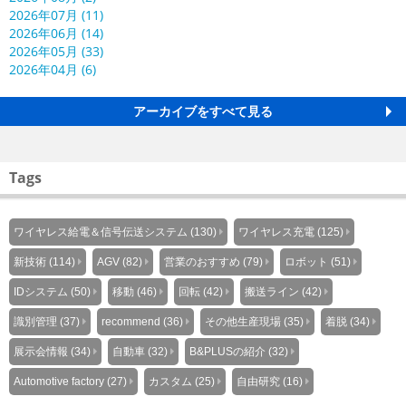
2026年07月 (11)
2026年06月 (14)
2026年05月 (33)
2026年04月 (6)
アーカイブをすべて見る
Tags
ワイヤレス給電＆信号伝送システム (130)
ワイヤレス充電 (125)
新技術 (114)
AGV (82)
営業のおすすめ (79)
ロボット (51)
IDシステム (50)
移動 (46)
回転 (42)
搬送ライン (42)
識別管理 (37)
recommend (36)
その他生産現場 (35)
着脱 (34)
展示会情報 (34)
自動車 (32)
B&PLUSの紹介 (32)
Automotive factory (27)
カスタム (25)
自由研究 (16)