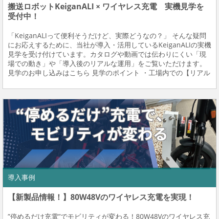
搬送ロボットKeiganALI × ワイヤレス充電 実機見学を
受付中！
「KeiganALIって便利そうだけど、実際どうなの？」 そんな疑問
にお応えするために、当社が導入・活用しているKeiganALIの実機
見学を受け付けています。カタログや動画では伝わりにくい「現
場での動き」や「導入後のリアルな運用」をご覧いただけます。
見学のお申し込みはこちら 見学のポイント ・工場内での【リアル
な動作環境】をそのままご案内・スタッフによる【操作や運用の
実演】・質問歓迎！現場担当...
導入事例
【新製品情報！】80W48Vのワイヤレス充電を実現！
”停めるだけ充電”でモビリティが変わる！80W48Vのワイヤレス充