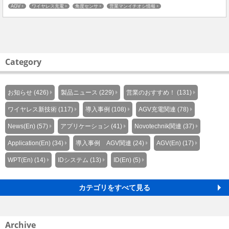
アNo.1!! ますますAGV・運搬ロボット等へのワイ...
AGV
ワイヤレス充電
角度センサ
営業マンイチオシ情報
ワイヤレス給電＆信号伝送システム
B&PLUSの紹介
展示会情報
Category
お知らせ (426)
製品ニュース (229)
営業のおすすめ！ (131)
ワイヤレス新技術 (117)
導入事例 (108)
AGV充電関連 (78)
News(En) (57)
アプリケーション (41)
Novotechnik関連 (37)
Application(En) (34)
導入事例 AGV関連 (24)
AGV(En) (17)
WPT(En) (14)
IDシステム (13)
ID(En) (5)
カテゴリをすべて見る
Archive