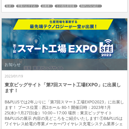
工場の中にも多くの種類のリモートセンサーが使われています!特
取材
営業のおすすめ
自動車
その他生産現場
B&PLUSの紹介
に自動車メーカー...
お知らせ
2023/01/19
東京ビッグサイト「第7回スマート工場EXPO」に出展し
ます！
B&PLUSでは2年ぶりに「第7回スマート工場EXPO2023」に出展し
ます！ ブース位置：西2ホール 80-1 開催日時：2023年1月
25(水)~1月27日(金）10:00～17:00 場所：東京ビッグサイト
B&PLUSの展示 内容の見どころをご紹介いたします! ①B&PLUSは
ワイヤレス給電の専業メーカー/ワイヤレス充電システム業界シェ