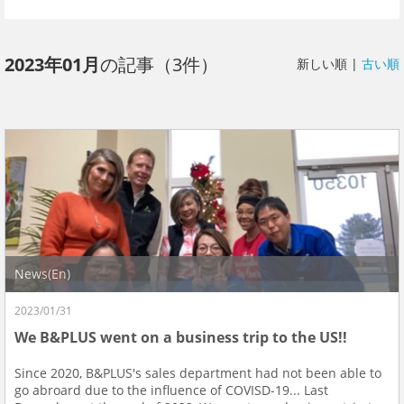
2023年01月
の記事（3件）
新しい順 |
古い順
News(En)
2023/01/31
We B&PLUS went on a business trip to the US!!
Since 2020, B&PLUS's sales department had not been able to
go abroard due to the influence of COVISD-19... Last