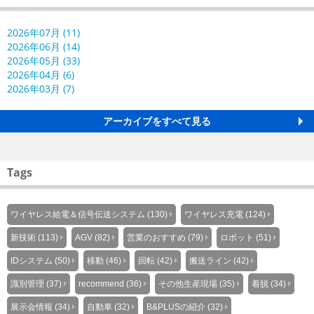
2026年07月 (11)
2026年06月 (14)
2026年05月 (33)
2026年04月 (6)
2026年03月 (7)
アーカイブをすべて見る
Tags
ワイヤレス給電＆信号伝送システム (130)
ワイヤレス充電 (124)
新技術 (113)
AGV (82)
営業のおすすめ (79)
ロボット (51)
IDシステム (50)
移動 (46)
回転 (42)
搬送ライン (42)
識別管理 (37)
recommend (36)
その他生産現場 (35)
着脱 (34)
展示会情報 (34)
自動車 (32)
B&PLUSの紹介 (32)