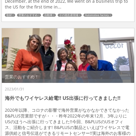
December, at the end of 2022, We went on a business trip to
the US for the first time in...
取材
営業のおすすめ
自動車
その他生産現場
Automotive factory
B&PLUSの紹介
営業のおすすめ！
2023/01/31
海外でもワイヤレス給電!! US出張に行ってきました!!
2020年以降、コロナの影響で海外営業がなかなかできてなかった
B&PLUS営業部ですが・・・昨年2022年の年末12月、3年ぶりに
USのほうへ出張に行ってきました!!今回、B&PLUSのUSオフィ
ス、活動をご紹介します! B&PLUSの製品といえばワイヤレスで電
源供給と信号伝送ができるリモートセンサー!!実は海外のお客様の