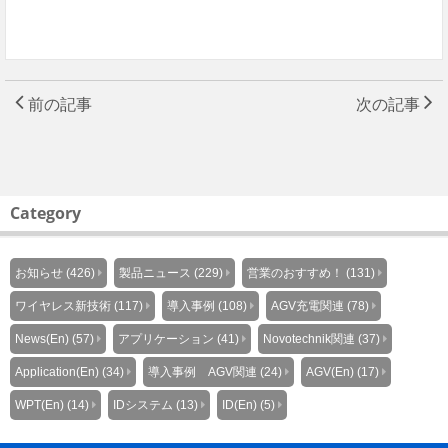
前の記事
次の記事
Category
お知らせ (426)
製品ニュース (229)
営業のおすすめ！ (131)
ワイヤレス新技術 (117)
導入事例 (108)
AGV充電関連 (78)
News(En) (57)
アプリケーション (41)
Novotechnik関連 (37)
Application(En) (34)
導入事例 AGV関連 (24)
AGV(En) (17)
WPT(En) (14)
IDシステム (13)
ID(En) (5)