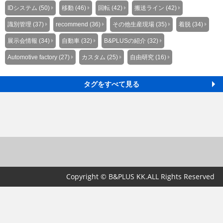
IDシステム (50)
移動 (46)
回転 (42)
搬送ライン (42)
識別管理 (37)
recommend (36)
その他生産現場 (35)
着脱 (34)
展示会情報 (34)
自動車 (32)
B&PLUSの紹介 (32)
Automotive factory (27)
カスタム (25)
自由研究 (16)
タグをすべて見る
Copyright © B&PLUS KK.ALL Rights Reserved