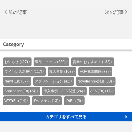
前の記事
次の記事
Category
お知らせ (427)
製品ニュース (230)
営業のおすすめ！ (132)
ワイヤレス新技術 (117)
導入事例 (108)
AGV充電関連 (78)
News(En) (57)
アプリケーション (41)
Novotechnik関連 (38)
Application(En) (34)
導入事例 AGV関連 (24)
AGV(En) (17)
WPT(En) (14)
IDシステム (13)
ID(En) (5)
カテゴリをすべて見る