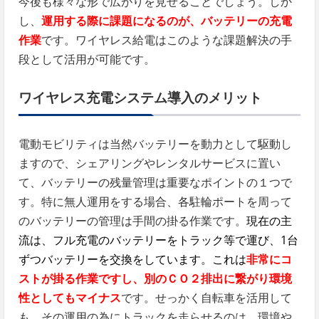
今後も様々な形で広がりを見せることでしょう。しか
し、
運用する際に課題になるのが、バッテリーの充電
作業
です。ワイヤレス給電はこのような課題解決の手
段として活用が可能です。
ワイヤレス充電システム導入のメリット
電動モビリティは当然バッテリーを動力として駆動し
ますので、シェアリングやレンタルサービスに置い
て、バッテリーの残量管理は重要なポイントの１つで
す。特に無人運用をする場合、各駐輪ポートを周って
のバッテリーの管理は手間の掛る作業です。
現在の主
流は、
フル充電のバッテリーをトラック等で運び、1台
ずつバッテリーを交換
をしています。これは
非常にコ
ストが掛る作業ですし、別のＣＯ２排出に繋がり環境
性としてもマイナス
です。せっかく自転車を活用して
も、その運用の為にトラックを走らせるのは、環境や