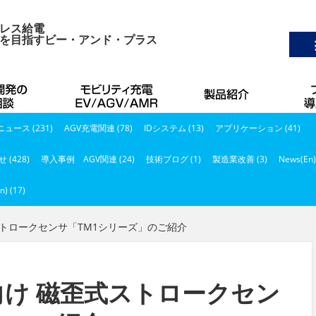
レス給電
を目指すビー・アンド・プラス
ュース (231)
AGV充電関連 (78)
IDシステム (13)
アプリケーション (41)
 (428)
導入事例 AGV関連 (24)
技術ブログ (1)
製造業改善 (3)
News(En)
n) (17)
ストロークセンサ「TM1シリーズ」のご紹介
け 磁歪式ストロークセン