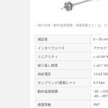
一部の仕様（動作温度範囲、保護等級など）は、タ
測定長
0～50 m
インターフェース
アナログ（
リニアリティ
≤ ±0.04
繰り返し精度
≤ ±0.1 
供給電圧
12/24 V
サンプリング/更新レート
0.5 kHz
動作温度範囲
-40…+1
-40…
保護等級
IP67