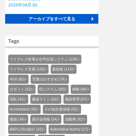
2026年04月 (6)
アーカイブをすべて見る
Tags
ワイヤレス給電＆信号伝送システム (130)
ワイヤレス充電 (125)
新技術 (114)
AGV (82)
営業のおすすめ (79)
ロボット (51)
IDシステム (50)
移動 (46)
回転 (42)
搬送ライン (42)
識別管理 (37)
recommend (36)
その他生産現場 (35)
着脱 (34)
展示会情報 (34)
自動車 (32)
B&PLUSの紹介 (32)
Automotive factory (27)