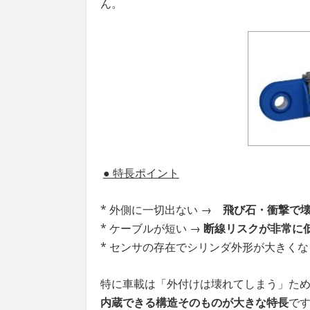
ん。
● 特長ポイント
* 外側に一切出ない →
飛び石・衝撃で
* ケーブルが短い →
断線リスクが非常に
* センサの存在でシリンダ外形が大きくな
特に車載は「外付けは壊れてしまう」た
内蔵できる構造そのものが大きな特長
で