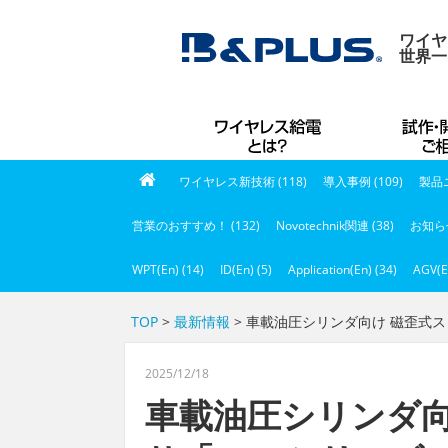
ワイヤ
世界一
ワイヤレス新技術 (118)
導入事例 (109)
製品ニ
営業のおすすめ！ (132)
Novotechnik関連 (38)
お知らせ
WPT(En) (14)
ID(En) (5)
Application(En) (34)
AGV(E
TOP
>
最新情報
> 車載油圧シリンダ向け 磁歪式
2025/12/18
車載油圧シリンダ向