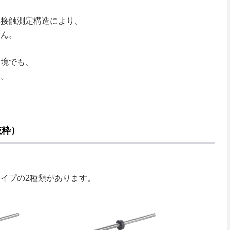
非接触測定構造により、
せん。
環境でも、
す。
抜粋）
イプの2種類があります。