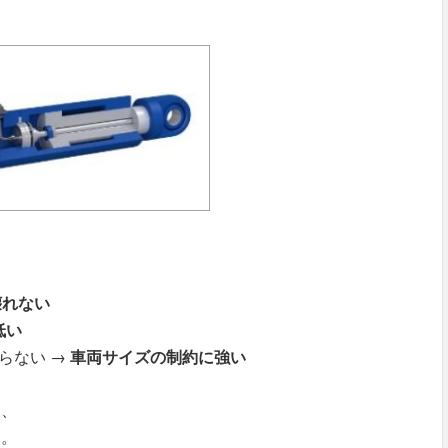
壊れない
低い
らない →
車両サイズの制約に強い
め、
す。