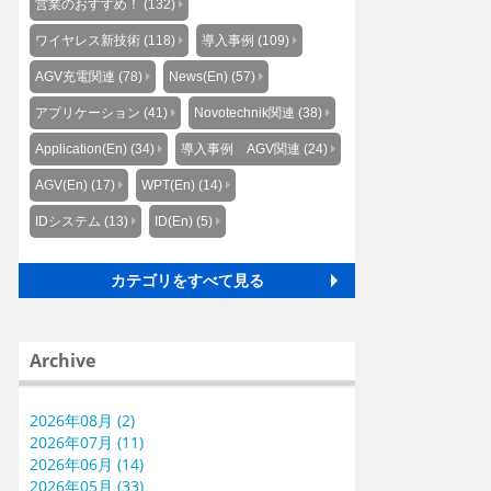
営業のおすすめ！ (132)
ワイヤレス新技術 (118)
導入事例 (109)
AGV充電関連 (78)
News(En) (57)
アプリケーション (41)
Novotechnik関連 (38)
Application(En) (34)
導入事例 AGV関連 (24)
AGV(En) (17)
WPT(En) (14)
IDシステム (13)
ID(En) (5)
カテゴリをすべて見る
Archive
2026年08月 (2)
2026年07月 (11)
2026年06月 (14)
2026年05月 (33)