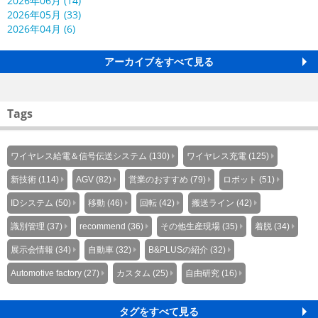
2026年06月 (14)
2026年05月 (33)
2026年04月 (6)
アーカイブをすべて見る
Tags
ワイヤレス給電＆信号伝送システム (130)
ワイヤレス充電 (125)
新技術 (114)
AGV (82)
営業のおすすめ (79)
ロボット (51)
IDシステム (50)
移動 (46)
回転 (42)
搬送ライン (42)
識別管理 (37)
recommend (36)
その他生産現場 (35)
着脱 (34)
展示会情報 (34)
自動車 (32)
B&PLUSの紹介 (32)
Automotive factory (27)
カスタム (25)
自由研究 (16)
タグをすべて見る