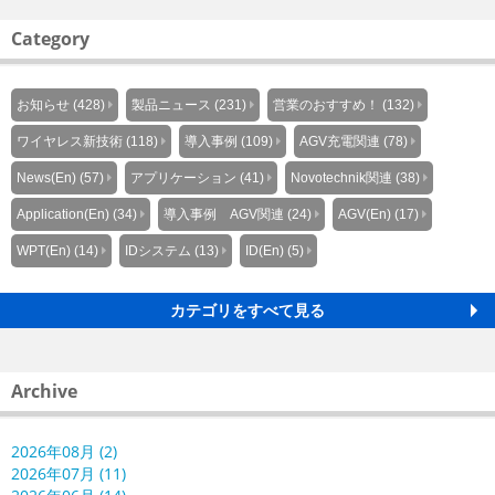
Category
お知らせ (428)
製品ニュース (231)
営業のおすすめ！ (132)
ワイヤレス新技術 (118)
導入事例 (109)
AGV充電関連 (78)
News(En) (57)
アプリケーション (41)
Novotechnik関連 (38)
Application(En) (34)
導入事例 AGV関連 (24)
AGV(En) (17)
WPT(En) (14)
IDシステム (13)
ID(En) (5)
カテゴリをすべて見る
Archive
2026年08月 (2)
2026年07月 (11)