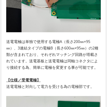
送電電極は単独で使用する電極A（長さ200㎜×95
㎜）、3連結タイプの電極B（長さ600㎜×95㎜）の2種
類が含まれており、それぞれマッチング回路が塔載さ
れています。送電基板と送電電極は同軸コネクタによ
り接続する為、簡単に電極を変更する事が可能です。
【仕様／受電電極】
送電電極と対向して電力を受ける為の電極部です。