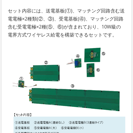
セット内容には、送電基板(①)、マッチング回路含む送
電電極×2種類(②、③)、受電基板(④)、マッチング回路
含む受電電極×2種(⑤、⑥)が含まれており、10W級の
電界方式ワイヤレス給電を構築できるセットです。