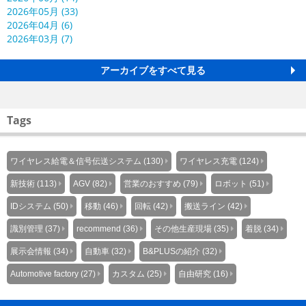
2026年05月 (33)
2026年04月 (6)
2026年03月 (7)
アーカイブをすべて見る
Tags
ワイヤレス給電＆信号伝送システム (130)
ワイヤレス充電 (124)
新技術 (113)
AGV (82)
営業のおすすめ (79)
ロボット (51)
IDシステム (50)
移動 (46)
回転 (42)
搬送ライン (42)
識別管理 (37)
recommend (36)
その他生産現場 (35)
着脱 (34)
展示会情報 (34)
自動車 (32)
B&PLUSの紹介 (32)
Automotive factory (27)
カスタム (25)
自由研究 (16)