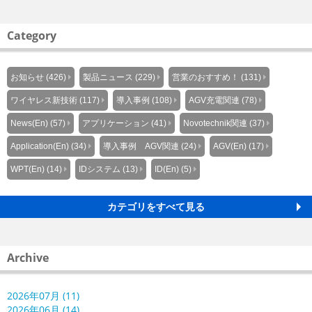
Category
お知らせ (426)
製品ニュース (229)
営業のおすすめ！ (131)
ワイヤレス新技術 (117)
導入事例 (108)
AGV充電関連 (78)
News(En) (57)
アプリケーション (41)
Novotechnik関連 (37)
Application(En) (34)
導入事例 AGV関連 (24)
AGV(En) (17)
WPT(En) (14)
IDシステム (13)
ID(En) (5)
カテゴリをすべて見る
Archive
2026年07月 (11)
2026年06月 (14)