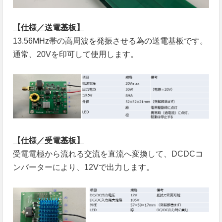
【仕様／送電基板】
13.56MHz帯の高周波を発振させる為の送電基板です。
通常、
20V
を印可して使用します。
【仕様／受電基板】
受電電極から流れる交流を直流へ変換して、DCDCコ
ンバーターにより、12Vで出力します。