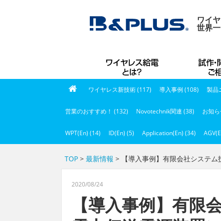
ワイヤ
世界一
ワイヤレス新技術 (117)
導入事例 (108)
製品ニ
営業のおすすめ！ (132)
Novotechnik関連 (38)
お知らせ
WPT(En) (14)
ID(En) (5)
Application(En) (34)
AGV(E
TOP
>
最新情報
> 【導入事例】有限会社システ
2020/08/24
【導入事例】有限