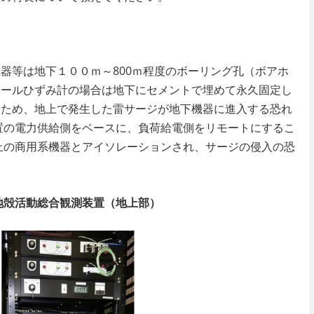
器等は地下１００ｍ～800ｍ程度のボーリング孔（ボアホ
ホールひずみ計の場合は地下にセメントで埋めて永久固定し
うため、地上で発生した雷サージが地下機器に進入する恐れ
置の電力供給側をベースに、負荷給電側をリモートにするこ
上の商用系機器とアイソレーションされ、サージの侵入の恐
地殻活動総合観測装置（地上部）