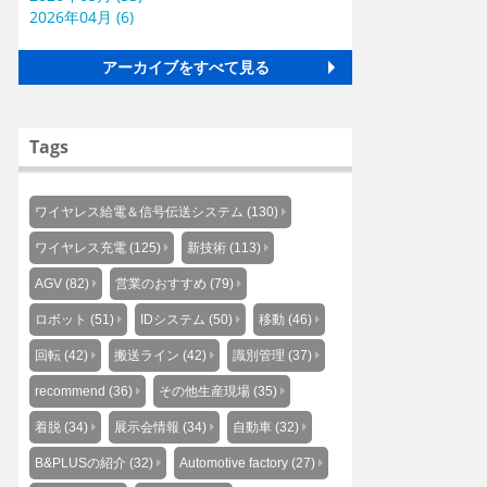
2026年04月 (6)
アーカイブをすべて見る
Tags
ワイヤレス給電＆信号伝送システム (130)
ワイヤレス充電 (125)
新技術 (113)
AGV (82)
営業のおすすめ (79)
ロボット (51)
IDシステム (50)
移動 (46)
回転 (42)
搬送ライン (42)
識別管理 (37)
recommend (36)
その他生産現場 (35)
着脱 (34)
展示会情報 (34)
自動車 (32)
B&PLUSの紹介 (32)
Automotive factory (27)