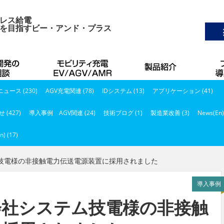
レス給電
を目指すビー・アンド・プラス
ュース (230)
AGV充電関連 (78)
IDシステム (13)
アプリケーション (41)
 (427)
導入事例 AGV関連 (24)
技術ブログ (1)
製造業改善 (3)
News(En)
n) (17)
ム技電様の非接触電力伝送電源装置に採用されました
導入事例
会社システム技電様の非接触