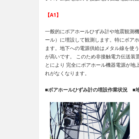
【A1】
一般的にボアホールひずみ計や地震観測機
ール）に埋設して観測します。特にボア
ます。地下への電源供給はメタル線を使
が高いです。 このため非接触電力伝送装
とにより 完全にボアホール機器電源が地
れがなくなります。
■
ボアホールひずみ計
の埋設作業状況 ■