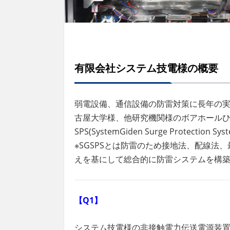
有限会社システム技電様の概要
弱電設備、通信設備の防雷対策に長年の
古屋大学様、他研究機関様のボアホールひ
SPS(SystemGiden Surge Protect
※SGSPSとは防雷のため接地法、配線
えを基にして総合的に防雷システムを構
【Q1】
システム技電様の非接触電力伝送電源装