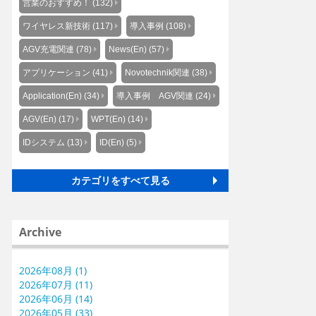
営業のおすすめ！ (132)
ワイヤレス新技術 (117)
導入事例 (108)
AGV充電関連 (78)
News(En) (57)
アプリケーション (41)
Novotechnik関連 (38)
Application(En) (34)
導入事例 AGV関連 (24)
AGV(En) (17)
WPT(En) (14)
IDシステム (13)
ID(En) (5)
カテゴリをすべて見る
Archive
2026年08月 (1)
2026年07月 (11)
2026年06月 (14)
2026年05月 (33)