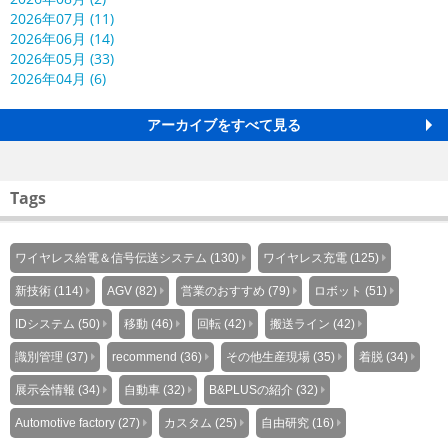
2026年07月 (11)
2026年06月 (14)
2026年05月 (33)
2026年04月 (6)
アーカイブをすべて見る
Tags
ワイヤレス給電＆信号伝送システム (130)
ワイヤレス充電 (125)
新技術 (114)
AGV (82)
営業のおすすめ (79)
ロボット (51)
IDシステム (50)
移動 (46)
回転 (42)
搬送ライン (42)
識別管理 (37)
recommend (36)
その他生産現場 (35)
着脱 (34)
展示会情報 (34)
自動車 (32)
B&PLUSの紹介 (32)
Automotive factory (27)
カスタム (25)
自由研究 (16)