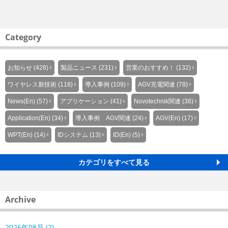
Category
お知らせ (428)
製品ニュース (231)
営業のおすすめ！ (132)
ワイヤレス新技術 (118)
導入事例 (109)
AGV充電関連 (78)
News(En) (57)
アプリケーション (41)
Novotechnik関連 (38)
Application(En) (34)
導入事例 AGV関連 (24)
AGV(En) (17)
WPT(En) (14)
IDシステム (13)
ID(En) (5)
カテゴリをすべて見る
Archive
2026年08月 (2)