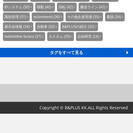
IDシステム (50)
移動 (46)
回転 (42)
搬送ライン (42)
識別管理 (37)
recommend (36)
その他生産現場 (35)
着脱 (34)
展示会情報 (34)
自動車 (32)
B&PLUSの紹介 (32)
Automotive factory (27)
カスタム (25)
自由研究 (16)
タグをすべて見る
Copyright © B&PLUS KK.ALL Rights Reserved