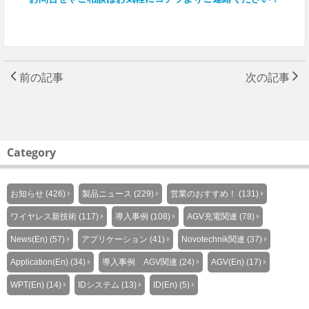
前の記事
次の記事
Category
お知らせ (426)
製品ニュース (229)
営業のおすすめ！ (131)
ワイヤレス新技術 (117)
導入事例 (108)
AGV充電関連 (78)
News(En) (57)
アプリケーション (41)
Novotechnik関連 (37)
Application(En) (34)
導入事例 AGV関連 (24)
AGV(En) (17)
WPT(En) (14)
IDシステム (13)
ID(En) (5)