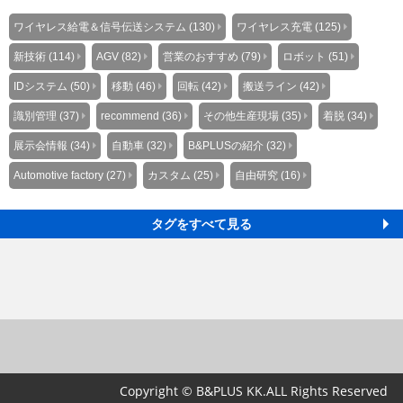
ワイヤレス給電＆信号伝送システム (130)
ワイヤレス充電 (125)
新技術 (114)
AGV (82)
営業のおすすめ (79)
ロボット (51)
IDシステム (50)
移動 (46)
回転 (42)
搬送ライン (42)
識別管理 (37)
recommend (36)
その他生産現場 (35)
着脱 (34)
展示会情報 (34)
自動車 (32)
B&PLUSの紹介 (32)
Automotive factory (27)
カスタム (25)
自由研究 (16)
タグをすべて見る
Copyright © B&PLUS KK.ALL Rights Reserved