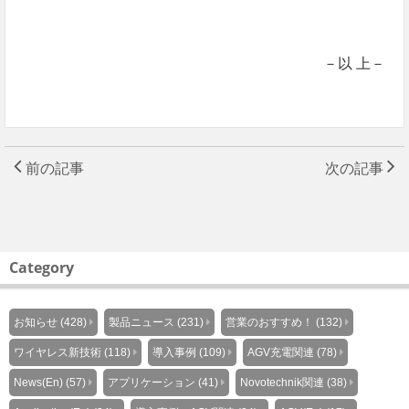
－以 上－
前の記事
次の記事
Category
お知らせ (428)
製品ニュース (231)
営業のおすすめ！ (132)
ワイヤレス新技術 (118)
導入事例 (109)
AGV充電関連 (78)
News(En) (57)
アプリケーション (41)
Novotechnik関連 (38)