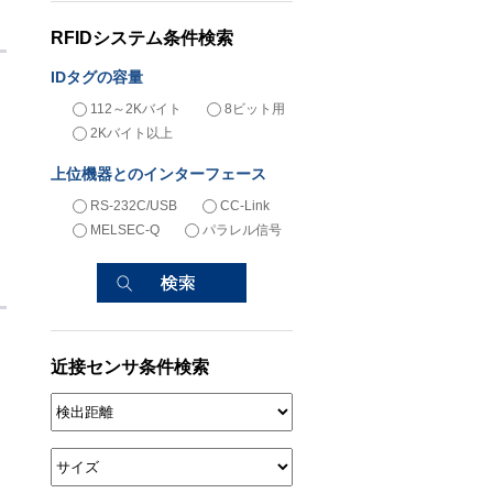
RFIDシステム条件検索
IDタグの容量
112～2Kバイト
8ビット用
2Kバイト以上
上位機器とのインターフェース
RS-232C/USB
CC-Link
MELSEC-Q
パラレル信号
近接センサ条件検索