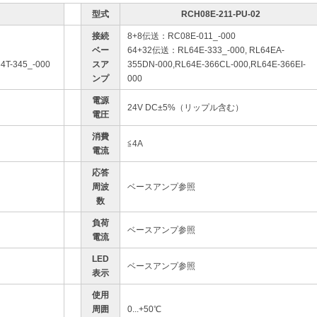
型式
RCH08E-211-PU-02
接続
8+8伝送：RC08E-011_-000
ベー
64+32伝送：RL64E-333_-000, RL64EA-
4T-345_-000
スア
355DN-000,RL64E-366CL-000,RL64E-366EI-
ンプ
000
電源
24V DC±5%（リップル含む）
電圧
消費
≦4A
電流
応答
周波
ベースアンプ参照
数
負荷
ベースアンプ参照
電流
LED
ベースアンプ参照
表示
使用
周囲
0...+50℃