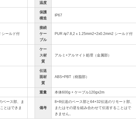
温度
保護
IP67
構造
接続
mm2 シールド付
ケー
PUR /φ7.8,2ｘ1.25mm2+2x0.2mm2 シールド付
ブル
ケー
ス材
アルミ+アルマイト処理（金属部）
質
伝送
面材
ABS+PBT（樹脂部）
質
重量
本体600g + ケーブル120gx2m
送のベース部、ま
8+8伝送のベース部と64+32伝送のリモート部、
ことはできま
備考
またはその逆を組み合わせて伝送することはで
きません。