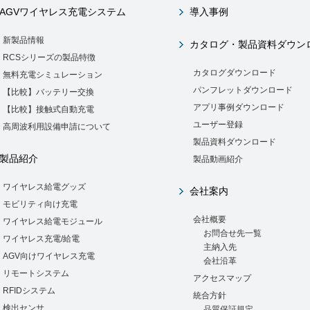
AGVワイヤレス充電システム
導入事例
新製品情報
カタログ・製品資料ダウン
RCSシリーズの製品特徴
カタログダウンロード
無料充電シミュレーション
パンフレットダウンロード
【比較】バッテリー交換
アプリ事例ダウンロード
【比較】接触式自動充電
ユーザー登録
高周波利用設備申請について
製品資料ダウンロード
製品紹介
製品動画紹介
ワイヤレス給電グッズ
会社案内
モビリティ向け充電
会社概要
ワイヤレス給電モジュール
お問合せ先一覧
ワイヤレス充電/給電
主納入先
AGV向けワイヤレス充電
会社沿革
リモートシステム
アクセスマップ
RFIDシステム
統合方針
検出センサ
品質保証規定