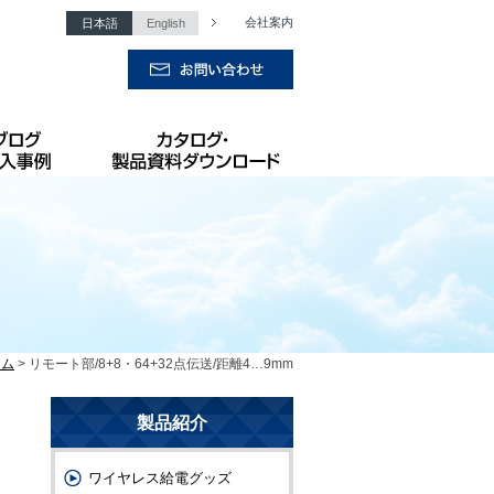
会社案内
日本語
English
テム
> リモート部/8+8・64+32点伝送/距離4…9mm
製品紹介
ワイヤレス給電グッズ