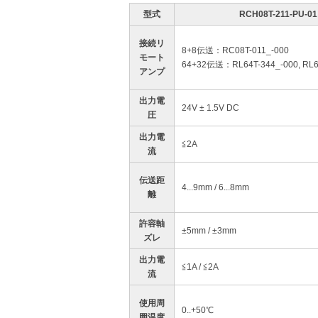
型式
RCH08T-211-PU-01
接続リ
8+8伝送：RC08T-011_-000
モート
64+32伝送：RL64T-344_-000, RL6
アンプ
出力電
24V ± 1.5V DC
圧
出力電
≦2A
流
伝送距
4...9mm / 6...8mm
離
許容軸
±5mm / ±3mm
ズレ
出力電
≦1A / ≦2A
流
使用周
0..+50℃
囲温度