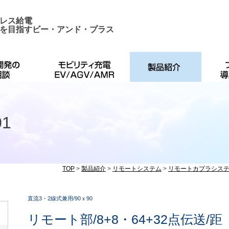
レス給電
を目指すビー・アンド・プラス
01
TOP
>
製品紹介
>
リモートシステム
>
リモートカプラシス
直流3・2線式兼用/90ｘ90
リモート部/8+8・64+32点伝送/距