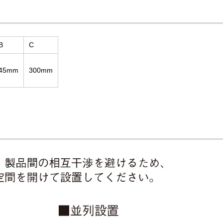
B
C
45mm
300mm