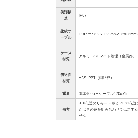
保護構
IP67
造
接続ケ
PUR /φ7.8,2ｘ1.25mm2+2x0.2
ーブル
ケース
アルミ+アルマイト処理（金属部）
材質
伝送面
ABS+PBT（樹脂部）
材質
重量
本体600g + ケーブル120gx1m
8+8伝送のリモート部と64+32伝
備考
たはその逆を組み合わせて伝送する
せん。